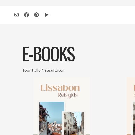
add_action( 'wp', 'bbloomer_remove_sidebar_product_pages' ); function b
E-BOOKS
Toont alle 4 resultaten