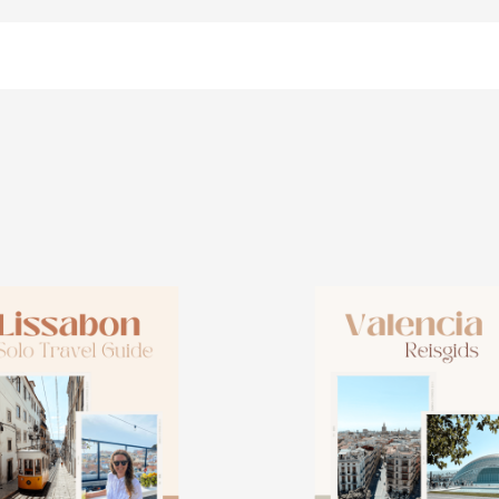
bloomer_remove_sidebar_product_pages() { if ( is_product() ) { remove_a