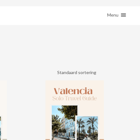
ction( 'woocommerce_sidebar', 'woocommerce_get_sidebar', 10 ); } }
HOME
Menu
REIZEN
REMOTE WERKEN
BESTEMMINGEN
SHOP
JE REIS BOEKEN
CONTACT