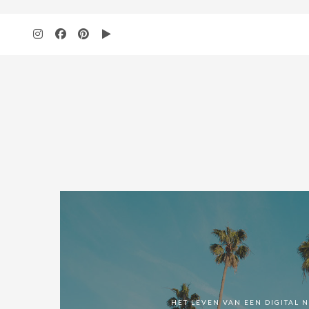
add_action( 'wp', 'bbloomer_remove_sidebar_product_pages' ); function b
HET LEVEN VAN EEN DIGITAL 