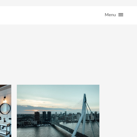
ction( 'woocommerce_sidebar', 'woocommerce_get_sidebar', 10 ); } }
HOME
Menu
REIZEN
REMOTE WERKEN
BESTEMMINGEN
SHOP
JE REIS BOEKEN
CONTACT