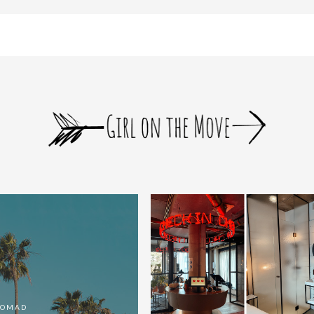
bloomer_remove_sidebar_product_pages() { if ( is_product() ) { remove_a
NOMAD