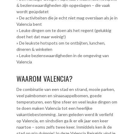
& bezienswaardigheden zijn opgeslagen – die vaak
wordt geüpdatet
» De activiteiten die je echt niet mag overslaan als je in
Valencia bent
» Leuke dingen om te doen als het regent (gelukkig
doet het dat maar weinig!)
» De leukste hotspots om te ontbijten, lunchen,
dineren & winkelen
» Leuke bezienswaardigheden in de omgeving van
Valencia
WAAROM VALENCIA?
De combinatie van een stad en strand, mooie parken,
veel palmbomen en sinaasappelbomen, goede
temperaturen, een fijne sfeer en veel leuke dingen om
te doen maken Valencia tot een heerlijke
vakantiebestemming. Jaren geleden werd ik verliefd
op Valencia, en sindsdien ga ik er elk jaar een keer
naartoe – soms zelfs twee keer. Inmiddels ken ik de
stad op m’n duimpje! In deze Valencia Reisgids vind je