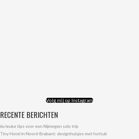
Volg mij op Instagram
RECENTE BERICHTEN
6x leuke tips voor een Nijmegen solo trip
Tiny Hotel in Noord-Brabant: designhuisjes met hottub