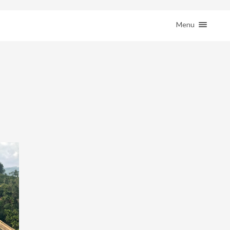
ction( 'woocommerce_sidebar', 'woocommerce_get_sidebar', 10 ); } }
HOME
Menu
REIZEN
REMOTE WERKEN
BESTEMMINGEN
SHOP
JE REIS BOEKEN
CONTACT