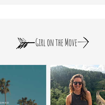
bloomer_remove_sidebar_product_pages() { if ( is_product() ) { remove_a
NOMAD