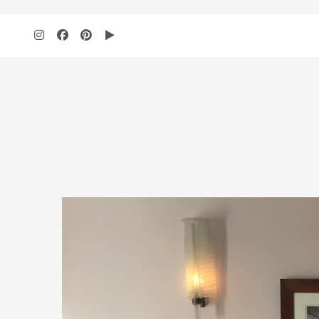
add_action( 'wp', 'bbloomer_remove_sidebar_product_pages' ); function b