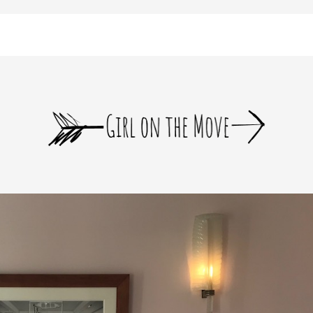
bloomer_remove_sidebar_product_pages() { if ( is_product() ) { remove_a