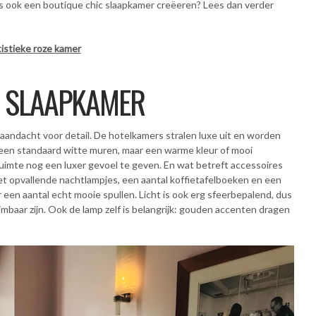
is ook een boutique chic slaapkamer creëeren? Lees dan verder
istieke roze kamer
C SLAAPKAMER
l aandacht voor detail. De hotelkamers stralen luxe uit en worden
 Geen standaard witte muren, maar een warme kleur of mooi
uimte nog een luxer gevoel te geven. En wat betreft accessoires
et opvallende nachtlampjes, een aantal koffietafelboeken en een
oor een aantal echt mooie spullen. Licht is ook erg sfeerbepalend, dus
dimbaar zijn. Ook de lamp zelf is belangrijk: gouden accenten dragen