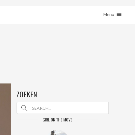
ction( 'woocommerce_sidebar', 'woocommerce_get_sidebar', 10 ); } }
HOME
Menu
REIZEN
REMOTE WERKEN
BESTEMMINGEN
SHOP
JE REIS BOEKEN
CONTACT
ZOEKEN
GIRL ON THE MOVE