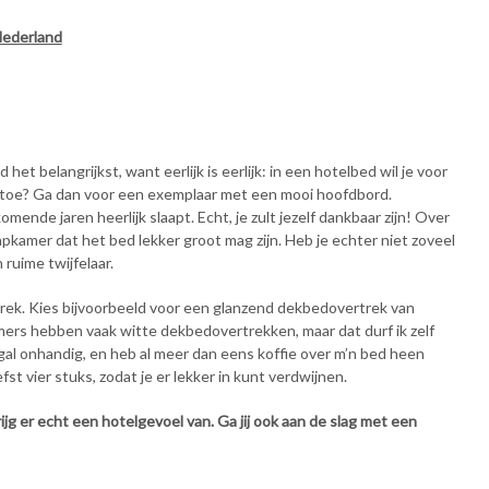
Nederland
et belangrijkst, want eerlijk is eerlijk: in een hotelbed wil je voor
ing toe? Ga dan voor een exemplaar met een mooi hoofdbord.
mende jaren heerlijk slaapt. Echt, je zult jezelf dankbaar zijn! Over
pkamer dat het bed lekker groot mag zijn. Heb je echter niet zoveel
ruime twijfelaar.
ek. Kies bijvoorbeeld voor een glanzend dekbedovertrek van
amers hebben vaak witte dekbedovertrekken, maar dat durf ik zelf
ogal onhandig, en heb al meer dan eens koffie over m’n bed heen
st vier stuks, zodat je er lekker in kunt verdwijnen.
ijg er echt een hotelgevoel van. Ga jij ook aan de slag met een