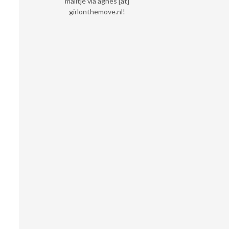
mailtje via agnes [at]
girlonthemove.nl!