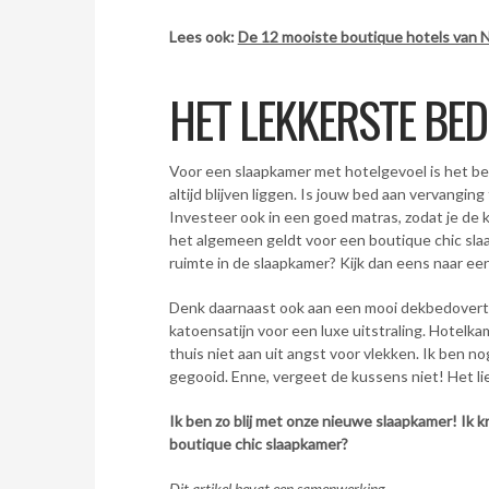
Lees ook:
De 12 mooiste boutique hotels van 
HET LEKKERSTE BED
Voor een slaapkamer met hotelgevoel is het bed h
altijd blijven liggen. Is jouw bed aan vervang
Investeer ook in een goed matras, zodat je de ko
het algemeen geldt voor een boutique chic slaa
ruimte in de slaapkamer? Kijk dan eens naar een 
Denk daarnaast ook aan een mooi dekbedovertr
katoensatijn voor een luxe uitstraling. Hotelk
thuis niet aan uit angst voor vlekken. Ik ben n
gegooid. Enne, vergeet de kussens niet! Het lief
Ik ben zo blij met onze nieuwe slaapkamer! Ik kr
boutique chic slaapkamer?
Dit artikel bevat een samenwerking.