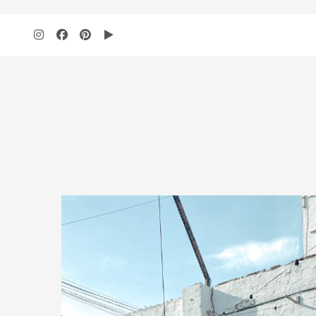
add_action( 'wp', 'bbloomer_remove_sidebar_product_pages' ); function b