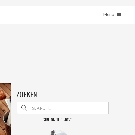
ction( 'woocommerce_sidebar', 'woocommerce_get_sidebar', 10 ); } }
HOME
Menu
REIZEN
REMOTE WERKEN
BESTEMMINGEN
SHOP
JE REIS BOEKEN
CONTACT
ZOEKEN
GIRL ON THE MOVE