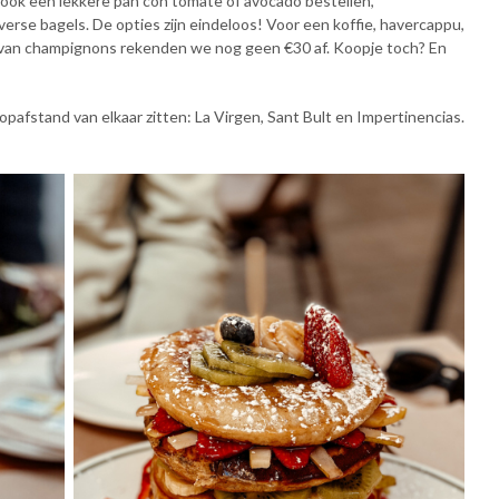
 ook een lekkere pan con tomate of avocado bestellen,
erse bagels. De opties zijn eindeloos! Voor een koffie, havercappu,
 van champignons rekenden we nog geen €30 af. Koopje toch? En
opafstand van elkaar zitten: La Virgen, Sant Bult en Impertinencias.