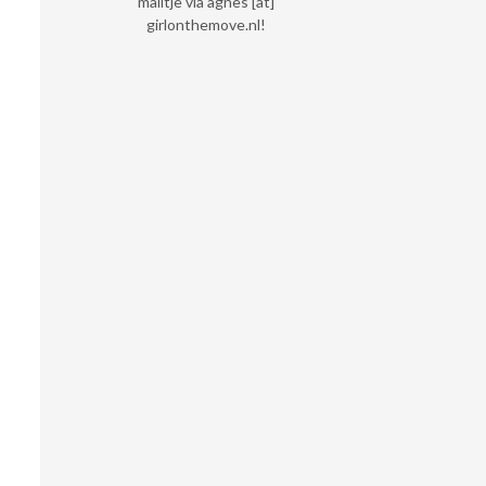
mailtje via agnes [at]
girlonthemove.nl!