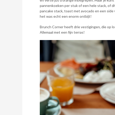
en verse jus d’orange inbegrepen. Maar je kunt
pannenkoeken per stuk of een hele stack, of div
pancake stack, toast met avocado en een side
het was echt een enorm ontbijt!
Brunch Corner heeft drie vestigingen, die op lo
Allemaal met een fijn terras!