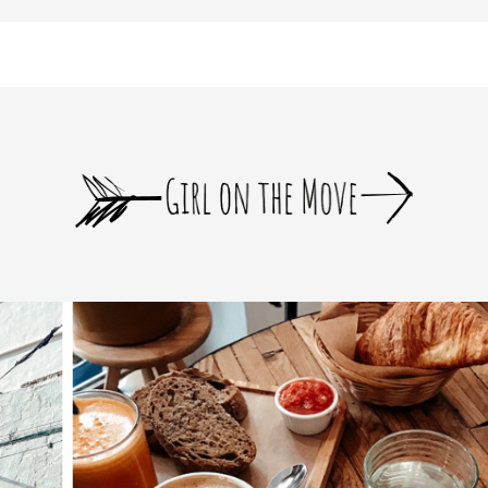
bloomer_remove_sidebar_product_pages() { if ( is_product() ) { remove_a