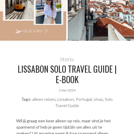
TRAVEL
LISSABON SOLO TRAVEL GUIDE |
E-BOOK
5 mei 2024
Tags:
alleen reizen
,
Lissabon
,
Portugal
,
shop
,
Solo
Travel Guide
Wil jij graag een keer alleen op reis, maar vind je het
spannend of heb je geen tijd/zin om alles uit te
zoeken? Uit ervaring weet ik hoe spannend alleen