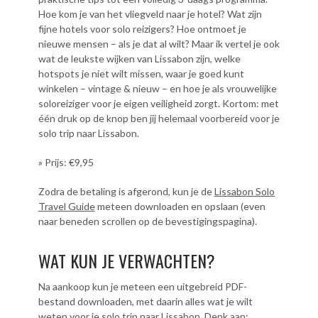
Hoe kom je van het vliegveld naar je hotel? Wat zijn
fijne hotels voor solo reizigers? Hoe ontmoet je
nieuwe mensen – als je dat al wilt? Maar ik vertel je ook
wat de leukste wijken van Lissabon zijn, welke
hotspots je niet wilt missen, waar je goed kunt
winkelen – vintage & nieuw – en hoe je als vrouwelijke
soloreiziger voor je eigen veiligheid zorgt. Kortom: met
één druk op de knop ben jij helemaal voorbereid voor je
solo trip naar Lissabon.
» Prijs: €9,95
Zodra de betaling is afgerond, kun je de
Lissabon Solo
Travel Guide
meteen downloaden en opslaan (even
naar beneden scrollen op de bevestigingspagina).
WAT KUN JE VERWACHTEN?
Na aankoop kun je meteen een uitgebreid PDF-
bestand downloaden, met daarin alles wat je wilt
weten voor je solo trip naar Lissabon. Denk aan: