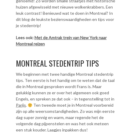
genoemd! Zo worden smalle straatjes met historische
huizen afgewisseld met nieuwe wolkenkrabbers. Een
leuk contrast! Benieuwd wat te doen in Montreal? In
dit blog de leukste bezienswaardigheden en tips voor
je stedentrip!
Lees ook:
Met de Amtrak trein van New York naar
Montreal reizen
MONTREAL STEDENTRIP TIPS
We beginnen met twee handige Montreal stedentrip
tips. Ten eerste is het handig om te weten dat de taal
die in Montreal gesproken wordt Frans is. Maar
gelukkig kunnen ze er over het algemeen ook goed
Engels, en spreken ze dat ook – in tegenstelling tot in
Parijs
.
Ten tweede moet je in Montreal voorbereid
zijn op alle weersomstandigheden. Zo was mijn eerste
dag super zonnig en warm, maar regende het de
volgende dag pijpenstelen en was het ook meteen
een stuk kouder. Laagjes inpakken dus!