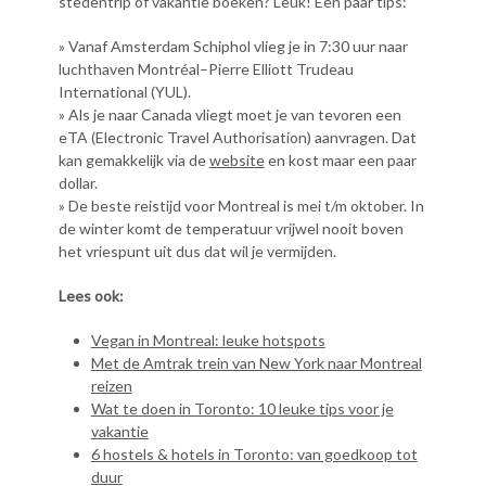
stedentrip of vakantie boeken? Leuk! Een paar tips:
» Vanaf Amsterdam Schiphol vlieg je in 7:30 uur naar
luchthaven Montréal–Pierre Elliott Trudeau
International (YUL).
» Als je naar Canada vliegt moet je van tevoren een
eTA (Electronic Travel Authorisation) aanvragen. Dat
kan gemakkelijk via de
website
en kost maar een paar
dollar.
» De beste reistijd voor Montreal is mei t/m oktober. In
de winter komt de temperatuur vrijwel nooit boven
het vriespunt uit dus dat wil je vermijden.
Lees ook:
Vegan in Montreal: leuke hotspots
Met de Amtrak trein van New York naar Montreal
reizen
Wat te doen in Toronto: 10 leuke tips voor je
vakantie
6 hostels & hotels in Toronto: van goedkoop tot
duur