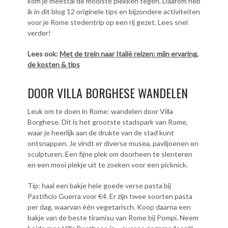
kom je meestal de mooiste plekken tegen. Daarom heb
ik in dit blog 12 originele tips en bijzondere activiteiten
voor je Rome stedentrip op een rij gezet. Lees snel
verder!
Lees ook:
Met de trein naar Italië reizen: mijn ervaring,
de kosten & tips
DOOR VILLA BORGHESE WANDELEN
Leuk om te doen in Rome: wandelen door Villa
Borghese. Dit is het grootste stadspark van Rome,
waar je heerlijk aan de drukte van de stad kunt
ontsnappen. Je vindt er diverse musea, paviljoenen en
sculpturen. Een fijne plek om doorheen te slenteren
en een mooi plekje uit te zoeken voor een picknick.
Tip: haal een bakje hele goede verse pasta bij
Pastificio Guerra voor €4. Er zijn twee soorten pasta
per dag, waarvan één vegetarisch. Koop daarna een
bakje van de beste tiramisu van Rome bij Pompi. Neem