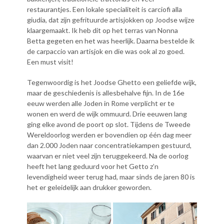
restaurantjes. Een lokale specialiteit is carciofi alla
giudia, dat zijn gefrituurde artisjokken op Joodse wijze
klaargemaakt. Ik heb dit op het terras van Nonna
Betta gegeten en het was heerlijk. Daarna bestelde ik
de carpaccio van artisjok en die was ook al zo goed.
Een must visit!
Tegenwoordig is het Joodse Ghetto een geliefde wijk,
maar de geschiedenis is allesbehalve fijn. In de 16e
eeuw werden alle Joden in Rome verplicht er te
wonen en werd de wijk ommuurd. Drie eeuwen lang
ging elke avond de poort op slot. Tijdens de Tweede
Wereldoorlog werden er bovendien op één dag meer
dan 2.000 Joden naar concentratiekampen gestuurd,
waarvan er niet veel zijn teruggekeerd. Na de oorlog
heeft het lang geduurd voor het Getto z’n
levendigheid weer terug had, maar sinds de jaren 80 is
het er geleidelijk aan drukker geworden.