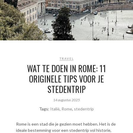
TRAVEL
WAT TE DOEN IN ROME: 11
ORIGINELE TIPS VOOR JE
STEDENTRIP
14 augustus 2025
Tags:
Italië
,
Rome
,
stedentrip
Rome is een stad die je gezien moet hebben. Het is de
ideale bestemming voor een stedentrip vol historie,