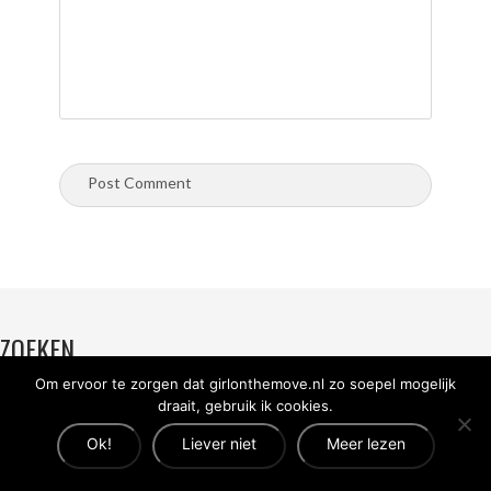
ZOEKEN
Om ervoor te zorgen dat girlonthemove.nl zo soepel mogelijk
draait, gebruik ik cookies.
GIRL ON THE MOVE
Ok!
Liever niet
Meer lezen