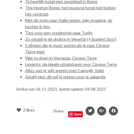
7x heerlijk hotel met zwembad in Rome
The Hoxton Rome: het mooiste hotel net buiten
het centrum
Met de trein naar Italië reizen: mijn ervaring, de
kosten & tips
Tips voor een stedentrip naar Turijn
Zo omzeil je de drukte in Venetië (+ budget tips!)
5 dingen die je moet weten als je naar Cinque
Terre gaat
Wat te doen in Vernazza, Cinque Terre
Levanto: de ideale uitvalsbasis voor Cinque Terre
Alles wat je wilt weten over Camogli, Italië
Amalfi tips: dit wil je weten voor je vakantie
Artikel van 26-11-2021, laatste update: 04-08-2025
2
likes
Share:
Save