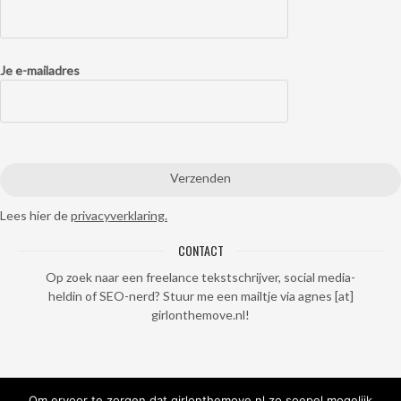
Je e-mailadres
Lees hier de
privacyverklaring.
CONTACT
Op zoek naar een freelance tekstschrijver, social media-
heldin of SEO-nerd? Stuur me een mailtje via agnes [at]
girlonthemove.nl!
Om ervoor te zorgen dat girlonthemove.nl zo soepel mogelijk