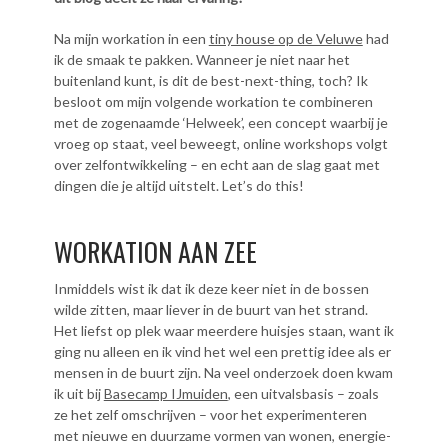
Na mijn workation in een
tiny house op de Veluwe
had
ik de smaak te pakken. Wanneer je niet naar het
buitenland kunt, is dit de best-next-thing, toch? Ik
besloot om mijn volgende workation te combineren
met de zogenaamde ‘Helweek’, een concept waarbij je
vroeg op staat, veel beweegt, online workshops volgt
over zelfontwikkeling – en echt aan de slag gaat met
dingen die je altijd uitstelt. Let’s do this!
WORKATION AAN ZEE
Inmiddels wist ik dat ik deze keer niet in de bossen
wilde zitten, maar liever in de buurt van het strand.
Het liefst op plek waar meerdere huisjes staan, want ik
ging nu alleen en ik vind het wel een prettig idee als er
mensen in de buurt zijn. Na veel onderzoek doen kwam
ik uit bij
Basecamp IJmuiden
, een uitvalsbasis – zoals
ze het zelf omschrijven – voor het experimenteren
met nieuwe en duurzame vormen van wonen, energie-