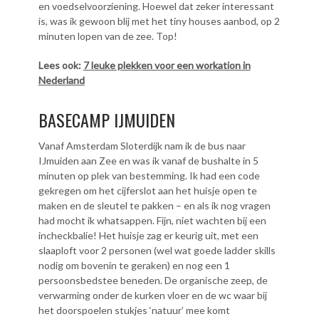
en voedselvoorziening. Hoewel dat zeker interessant
is, was ik gewoon blij met het tiny houses aanbod, op 2
minuten lopen van de zee. Top!
Lees ook:
7 leuke plekken voor een workation in
Nederland
BASECAMP IJMUIDEN
Vanaf Amsterdam Sloterdijk nam ik de bus naar
IJmuiden aan Zee en was ik vanaf de bushalte in 5
minuten op plek van bestemming. Ik had een code
gekregen om het cijferslot aan het huisje open te
maken en de sleutel te pakken – en als ik nog vragen
had mocht ik whatsappen. Fijn, niet wachten bij een
incheckbalie! Het huisje zag er keurig uit, met een
slaaploft voor 2 personen (wel wat goede ladder skills
nodig om bovenin te geraken) en nog een 1
persoonsbedstee beneden. De organische zeep, de
verwarming onder de kurken vloer en de wc waar bij
het doorspoelen stukjes ‘natuur’ mee komt