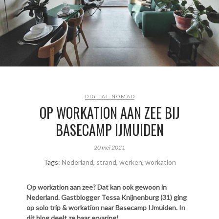
DIGITAL NOMAD
OP WORKATION AAN ZEE BIJ
BASECAMP IJMUIDEN
20 mei 2021
Tags:
Nederland
,
strand
,
werken
,
workation
Op workation aan zee? Dat kan ook gewoon in
Nederland. Gastblogger Tessa Knijnenburg (31) ging
op solo trip & workation naar Basecamp IJmuiden. In
dit blog deelt ze haar ervaring!