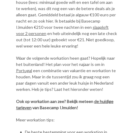
house (lees: minimaal goede wifi en een tafel om aan
te werken), was dit nog een van de betere deals als je
alleen gaat. Gemiddeld betaal je algauw €100 euro per
nacht en zo ook hier. Ik betaalde bij Basecamp
IJmuiden €210 voor twee nachten in een
slaaploft
voor 2 personen
en heb uiteindelijk nog een late check
out (tot 12:00 uur) geboekt voor €21. Niet goedkoop,
wel weer een hele leuke ervaring!
Waar de volgende workation heen gaat? Hopelijk naar
het buitenland! Het plan voor het najaar is om in
Portugal
een combinatie van vakantie en workation te
houden. Maar in de tussentijd zou ik graag nog een
paar dagen vanuit een ander leuk huisje in Nederland
werken. Heb je tips? Laat het hieronder weten!
Ook op workation aan zee? Bekijk meteen
de huidige
tarieven
van Basecamp IJmuiden!
Meer workation tips:
De beste bestemming voor een workation in