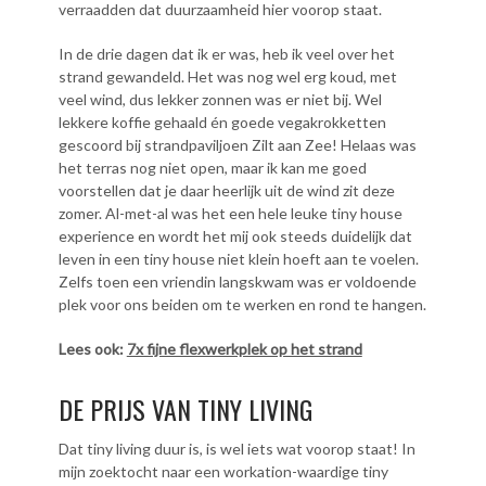
verraadden dat duurzaamheid hier voorop staat.
In de drie dagen dat ik er was, heb ik veel over het
strand gewandeld. Het was nog wel erg koud, met
veel wind, dus lekker zonnen was er niet bij. Wel
lekkere koffie gehaald én goede vegakrokketten
gescoord bij strandpaviljoen Zilt aan Zee! Helaas was
het terras nog niet open, maar ik kan me goed
voorstellen dat je daar heerlijk uit de wind zit deze
zomer. Al-met-al was het een hele leuke tiny house
experience en wordt het mij ook steeds duidelijk dat
leven in een tiny house niet klein hoeft aan te voelen.
Zelfs toen een vriendin langskwam was er voldoende
plek voor ons beiden om te werken en rond te hangen.
Lees ook:
7x fijne flexwerkplek op het strand
DE PRIJS VAN TINY LIVING
Dat tiny living duur is, is wel iets wat voorop staat! In
mijn zoektocht naar een workation-waardige tiny