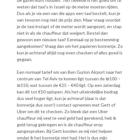
de gaten kunt houden. Ten tweede is het goed om te
weten dat taxi’s in Israël op de meter moeten rijden.
Dus als je via een van die apps een taxi bestelt, kun je
van tevoren nog niet de prijs zien. Maar vraag voordat
je de taxi instapt of de meter wordt aangezet, en stap
niet in als de chauffeur dat weigert. Bestel dan
gewoon een nieuwe taxi! Eenmaal op je bestemming
aangekomen? Vraag dan om het papieren bonnetje. Zo
kun je achteraf altijd nog even checken of alles goed is
gegaan.
Een normaal tarief om van Ben Gurion Airport naar het
centrum van Tel Aviv te komen ligt tussen de ₪100 –
₪150, wat tussen de €25 – €40 ligt. Op een zaterdag
kan dit tot €50 oplopen. Als het uiteindelijke bedrag
dus veel hoger ligt, kun je achteraf (daar is dat
bonnetje dus voor!) contact opnemen met Gett of
Uber om dit te checken. Zo bleek dat een Uber
chauffeur mij veel te veel geld had gerekend, heb ik
geld terug gekregen en is de chauffeur erop
aangesproken. Bij Gett konden ze mij niet helpen
omdat ik het bonnetje niet had. Het is dus mijn