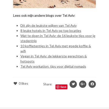
Lees ook mijn andere blogs over Tel Aviv:
Dit zijn de leukste wijken van Tel Aviv
8 leuke hotels in Tel Aviv op top locaties
Wat te doen in Tel Aviv: de 16 leukste tips voor je
stedentrip
10 koffietentjes in Tel Aviv met goede koffie &
wifi
Vegan in Tel Aviv: de lekkerste gerechten &
hotspots
Tel Aviv workation: tips voor digital nomads
0
likes
Share:
Save