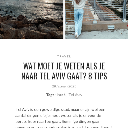
TRAVEL
WAT MOET JE WETEN ALS JE
NAAR TEL AVIV GAAT? 8 TIPS
28 februari 2023
Tags:
Israël
,
Tel Aviv
Tel Aviv is een geweldige stad, maar er zijn wel een
aantal dingen die je moet weten als je er voor de
eerste keer naartoe gaat. Sommige dingen gaan
gewoon net even anders dan je wellicht gewend bent!