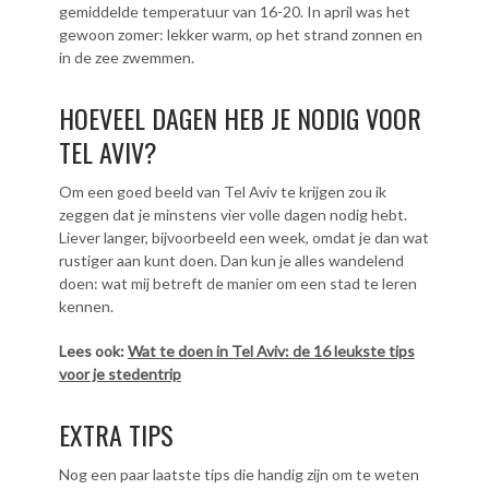
gemiddelde temperatuur van 16-20. In april was het
gewoon zomer: lekker warm, op het strand zonnen en
in de zee zwemmen.
HOEVEEL DAGEN HEB JE NODIG VOOR
TEL AVIV?
Om een goed beeld van Tel Aviv te krijgen zou ik
zeggen dat je minstens vier volle dagen nodig hebt.
Liever langer, bijvoorbeeld een week, omdat je dan wat
rustiger aan kunt doen. Dan kun je alles wandelend
doen: wat mij betreft de manier om een stad te leren
kennen.
Lees ook:
Wat te doen in Tel Aviv: de 16 leukste tips
voor je stedentrip
EXTRA TIPS
Nog een paar laatste tips die handig zijn om te weten