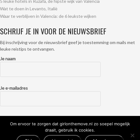
5 leuke hotels in Ruzafa, de hipste wijk van Valencia
Wat te doen in Levanto, Italië
Waar te verblijven in Valencia: de 6 leukste wijken
SCHRIJF JE IN VOOR DE NIEUWSBRIEF
Bij inschrijving voor de nieuwsbrief geef je toestemming om mails met
leuke reistips te ontvangen.
Je naam
Je e-mailadres
Om ervoor te zorgen dat girlonthemove.nl zo soepel mogelijk
draait, gebruik ik cookies.
Lees hier de
privacyverklaring.