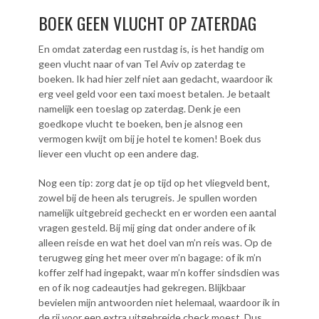
BOEK GEEN VLUCHT OP ZATERDAG
En omdat zaterdag een rustdag is, is het handig om
geen vlucht naar of van Tel Aviv op zaterdag te
boeken. Ik had hier zelf niet aan gedacht, waardoor ik
erg veel geld voor een taxi moest betalen. Je betaalt
namelijk een toeslag op zaterdag. Denk je een
goedkope vlucht te boeken, ben je alsnog een
vermogen kwijt om bij je hotel te komen! Boek dus
liever een vlucht op een andere dag.
Nog een tip: zorg dat je op tijd op het vliegveld bent,
zowel bij de heen als terugreis. Je spullen worden
namelijk uitgebreid gecheckt en er worden een aantal
vragen gesteld. Bij mij ging dat onder andere of ik
alleen reisde en wat het doel van m’n reis was. Op de
terugweg ging het meer over m’n bagage: of ik m’n
koffer zelf had ingepakt, waar m’n koffer sindsdien was
en of ik nog cadeautjes had gekregen. Blijkbaar
bevielen mijn antwoorden niet helemaal, waardoor ik in
de rij voor een extra uitgebreide check moest. Dus