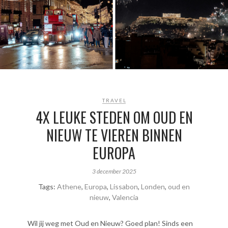
TRAVEL
4X LEUKE STEDEN OM OUD EN
NIEUW TE VIEREN BINNEN
EUROPA
3 december 2025
Tags:
Athene
,
Europa
,
Lissabon
,
Londen
,
oud en
nieuw
,
Valencia
Wil jij weg met Oud en Nieuw? Goed plan! Sinds een