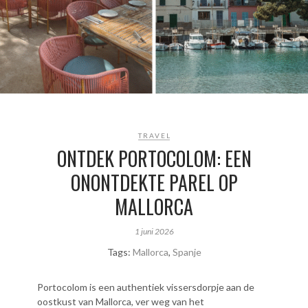
TRAVEL
ONTDEK PORTOCOLOM: EEN
ONONTDEKTE PAREL OP
MALLORCA
1 juni 2026
Tags:
Mallorca
,
Spanje
Portocolom is een authentiek vissersdorpje aan de
oostkust van Mallorca, ver weg van het