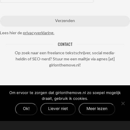
Lees hier de
privacyverklaring.
CONTACT
Op zoek naar een freelance tekstschrijver, social media-
heldin of SEO-nerd? Stuur me een mailtje via agnes [at]
girlonthemove.nl!
Om ervoor te zorgen dat girlonthemove.nl zo soepel mogelijk
draait, gebruik ik cookies.
Ok!
Liever niet
Meer lezen
© 2017 - 2026 Girl on the Move | All rights reserved