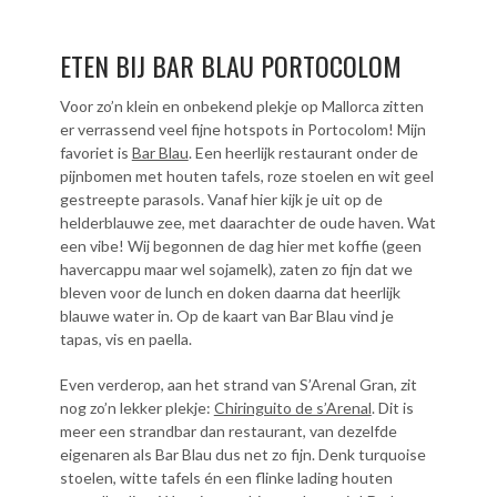
ETEN BIJ BAR BLAU PORTOCOLOM
Voor zo’n klein en onbekend plekje op Mallorca zitten
er verrassend veel fijne hotspots in Portocolom! Mijn
favoriet is
Bar Blau
. Een heerlijk restaurant onder de
pijnbomen met houten tafels, roze stoelen en wit geel
gestreepte parasols. Vanaf hier kijk je uit op de
helderblauwe zee, met daarachter de oude haven. Wat
een vibe! Wij begonnen de dag hier met koffie (geen
havercappu maar wel sojamelk), zaten zo fijn dat we
bleven voor de lunch en doken daarna dat heerlijk
blauwe water in. Op de kaart van Bar Blau vind je
tapas, vis en paella.
Even verderop, aan het strand van S’Arenal Gran, zit
nog zo’n lekker plekje:
Chiringuito de s’Arenal
. Dit is
meer een strandbar dan restaurant, van dezelfde
eigenaren als Bar Blau dus net zo fijn. Denk turquoise
stoelen, witte tafels én een flinke lading houten