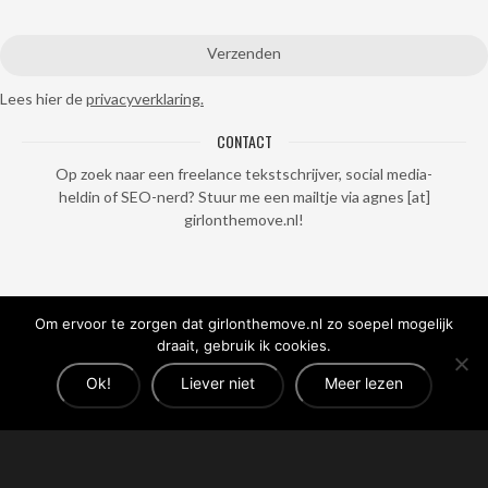
Lees hier de
privacyverklaring.
CONTACT
Op zoek naar een freelance tekstschrijver, social media-
heldin of SEO-nerd? Stuur me een mailtje via agnes [at]
girlonthemove.nl!
Om ervoor te zorgen dat girlonthemove.nl zo soepel mogelijk
draait, gebruik ik cookies.
Ok!
Liever niet
Meer lezen
© 2017 - 2026 Girl on the Move | All rights reserved