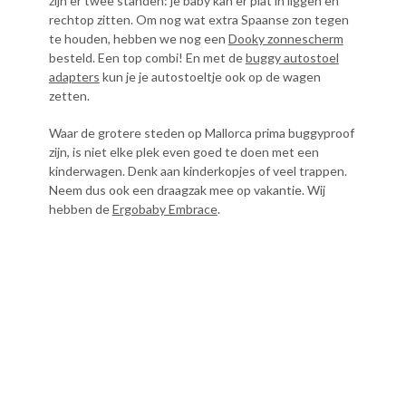
zijn er twee standen: je baby kan er plat in liggen en
rechtop zitten. Om nog wat extra Spaanse zon tegen
te houden, hebben we nog een
Dooky zonnescherm
besteld. Een top combi! En met de
buggy autostoel
adapters
kun je je autostoeltje ook op de wagen
zetten.
Waar de grotere steden op Mallorca prima buggyproof
zijn, is niet elke plek even goed te doen met een
kinderwagen. Denk aan kinderkopjes of veel trappen.
Neem dus ook een draagzak mee op vakantie. Wij
hebben de
Ergobaby Embrace
.