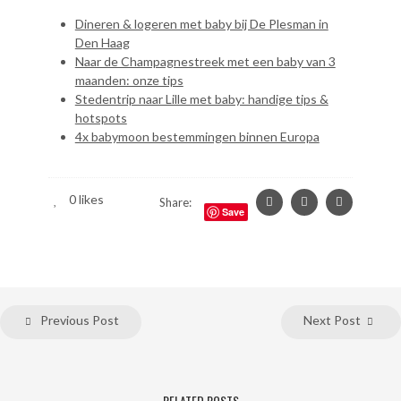
Dineren & logeren met baby bij De Plesman in
Den Haag
Naar de Champagnestreek met een baby van 3
maanden: onze tips
Stedentrip naar Lille met baby: handige tips &
hotspots
4x babymoon bestemmingen binnen Europa
0
likes
Share:
Save
Previous Post
Next Post
RELATED POSTS