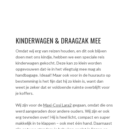
KINDERWAGEN & DRAAGZAK MEE
Omdat wij erg van reizen houden, en dit ook blijven
doen met ons kindje, hebben we een speciale reis
kinderwagen gekocht. Deze kan zo klein worden
opgevouwen dat-ie in het vliegtuig mee mag als
handbagage. Ideaal! Maar ook voor in de huurauto op
bestemming is het fijn dat hij zo klein is, want dan
weet je zeker dat er voldoende ruimte overblijft voor
je koffers.
Wij zijn voor de
Maxi-Cosi Lara2
gegaan, omdat die ons
werd aangeraden door andere ouders. Wij zijn er ook
erg tevreden over! Hij is heel licht, compact en super
makkelijk in te klappen – ook met één hand. Daarnaast