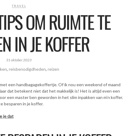
TRAVEL
TIPS OM RUIMTE TE
N IN JE KOFFER
31 oktober 2023
kken
,
reisbenodigdheden
,
reizen
aar met een handbagagekoffertje. Of ik nou een weekend of maand
aar dat betekent niet dat het makkelijk is! Het is altijd even een
door een master ben geworden in het slim inpakken van m’n koffer.
e besparen in je koffer.
 je dat