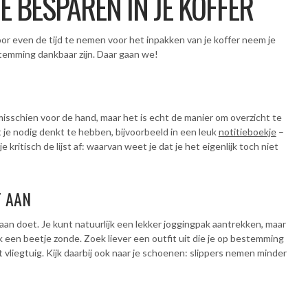
E BESPAREN IN JE KOFFER
or even de tijd te nemen voor het inpakken van je koffer neem je
stemming dankbaar zijn. Daar gaan we!
misschien voor de hand, maar het is echt de manier om overzicht te
t je nodig denkt te hebben, bijvoorbeeld in een leuk
notitieboekje
–
kritisch de lijst af: waarvan weet je dat je het eigenlijk toch niet
T AAN
aan doet. Je kunt natuurlijk een lekker joggingpak aantrekken, maar
ok een beetje zonde. Zoek liever een outfit uit die je op bestemming
t vliegtuig. Kijk daarbij ook naar je schoenen: slippers nemen minder