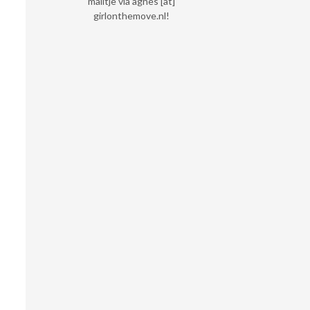
mailtje via agnes [at]
girlonthemove.nl!