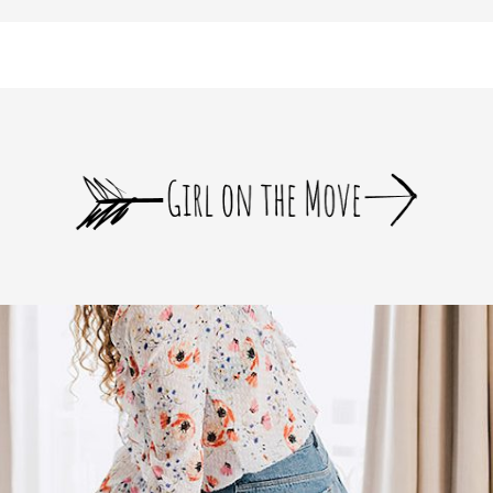
bloomer_remove_sidebar_product_pages() { if ( is_product() ) { remove_a