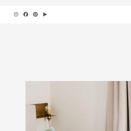
add_action( 'wp', 'bbloomer_remove_sidebar_product_pages' ); function b