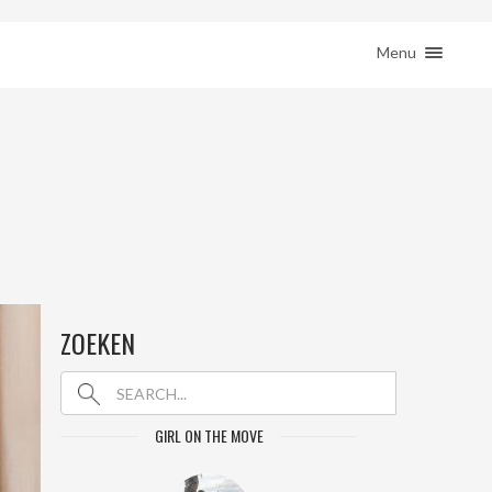
ction( 'woocommerce_sidebar', 'woocommerce_get_sidebar', 10 ); } }
HOME
Menu
REIZEN
REMOTE WERKEN
BESTEMMINGEN
SHOP
JE REIS BOEKEN
CONTACT
ZOEKEN
GIRL ON THE MOVE