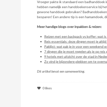
Vroeger pakte ik standaard een badhanddoek in
hebben namelijk een handdoekenservice bij het 
gewone handdoek gebruiken? Badhanddoeken nem
besparen! Een andere tip is een hamamdoek, die
Meer handige blogs over inpakken & reizen:
Reizen met een backpack vs koffer: wat is
Reis essentials: deze dingen moet je altij
Paklijst: wat pak je in voor een weekend 
7 dingen die je moet regelen als je op reis 
9 hotels met uitzicht over de stad in Nede
Zo vind je bijzondere plekken om te over
Dit artikel bevat een samenwerking.
0
likes