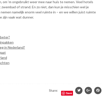
, om ‘m ongebruikt weer mee naar huis te nemen. Veel hotels
zwembad of strand. En zo niet, dan kun je misschien wel je
en namelijk enorm veel ruimte in – en we willen juist ruimte
 zijn vaak wat dunner.
 beter?
d inpakken
weg in Nederland?
gaat
rland
nachten
Share:
Save