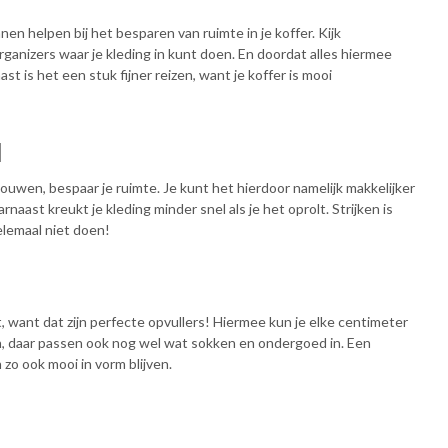
nen helpen bij het besparen van ruimte in je koffer. Kijk
organizers waar je kleding in kunt doen. En doordat alles hiermee
aast is het een stuk fijner reizen, want je koffer is mooi
N
 vouwen, bespaar je ruimte. Je kunt het hierdoor namelijk makkelijker
aast kreukt je kleding minder snel als je het oprolt. Strijken is
helemaal niet doen!
 want dat zijn perfecte opvullers! Hiermee kun je elke centimeter
, daar passen ook nog wel wat sokken en ondergoed in. Een
zo ook mooi in vorm blijven.