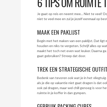
6 TIPS OM RUIMTE T
Je gaat op reis en neemt mee… Niet te veel! Do
niet te veel mee en zul je jezelf eenmaal op be
MAAK EEN PAKLIJST
Begin met het maken van een paklijst. Dat ligt 
houden en niks te vergeten. Schrijf alles op wa
maakt het toch net even wat leuker. Daarna ga je 
gaat gebruiken? Streep dat door.
TREK EEN STRATEGISCHE OUTFI
Bedenk van tevoren ook wat je in het vliegtuig 
als je die op vakantie niet gaat dragen is dat o
ook zal dragen, maar wel chill genoeg is voor he
ruimte in je koffer in dan gympen.
GEBRUIK PACKING CUBES