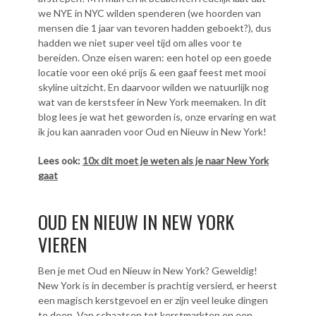
we NYE in NYC wilden spenderen (we hoorden van
mensen die 1 jaar van tevoren hadden geboekt?), dus
hadden we niet super veel tijd om alles voor te
bereiden. Onze eisen waren: een hotel op een goede
locatie voor een oké prijs & een gaaf feest met mooi
skyline uitzicht. En daarvoor wilden we natuurlijk nog
wat van de kerstsfeer in New York meemaken. In dit
blog lees je wat het geworden is, onze ervaring en wat
ik jou kan aanraden voor Oud en Nieuw in New York!
Lees ook:
10x dit moet je weten als je naar New York
gaat
OUD EN NIEUW IN NEW YORK
VIEREN
Ben je met Oud en Nieuw in New York? Geweldig!
New York is in december is prachtig versierd, er heerst
een magisch kerstgevoel en er zijn veel leuke dingen
te doen. Van schaatsen tot kerstmarkten en een