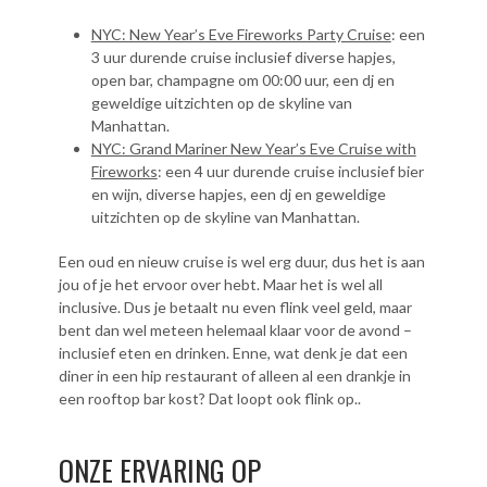
NYC: New Year’s Eve Fireworks Party Cruise
: een
3 uur durende cruise inclusief diverse hapjes,
open bar, champagne om 00:00 uur, een dj en
geweldige uitzichten op de skyline van
Manhattan.
NYC: Grand Mariner New Year’s Eve Cruise with
Fireworks
: een 4 uur durende cruise inclusief bier
en wijn, diverse hapjes, een dj en geweldige
uitzichten op de skyline van Manhattan.
Een oud en nieuw cruise is wel erg duur, dus het is aan
jou of je het ervoor over hebt. Maar het is wel all
inclusive. Dus je betaalt nu even flink veel geld, maar
bent dan wel meteen helemaal klaar voor de avond –
inclusief eten en drinken. Enne, wat denk je dat een
diner in een hip restaurant of alleen al een drankje in
een rooftop bar kost? Dat loopt ook flink op..
ONZE ERVARING OP