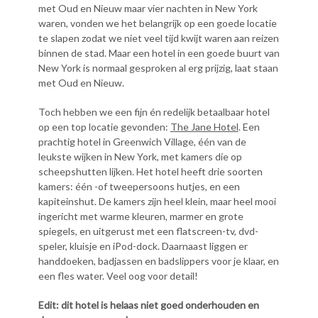
met Oud en Nieuw maar vier nachten in New York
waren, vonden we het belangrijk op een goede locatie
te slapen zodat we niet veel tijd kwijt waren aan reizen
binnen de stad. Maar een hotel in een goede buurt van
New York is normaal gesproken al erg prijzig, laat staan
met Oud en Nieuw.
Toch hebben we een fijn én redelijk betaalbaar hotel
op een top locatie gevonden:
The Jane Hotel
. Een
prachtig hotel in Greenwich Village, één van de
leukste wijken in New York, met kamers die op
scheepshutten lijken. Het hotel heeft drie soorten
kamers: één -of tweepersoons hutjes, en een
kapiteinshut. De kamers zijn heel klein, maar heel mooi
ingericht met warme kleuren, marmer en grote
spiegels, en uitgerust met een flatscreen-tv, dvd-
speler, kluisje en iPod-dock. Daarnaast liggen er
handdoeken, badjassen en badslippers voor je klaar, en
een fles water. Veel oog voor detail!
Edit: dit hotel is helaas niet goed onderhouden en