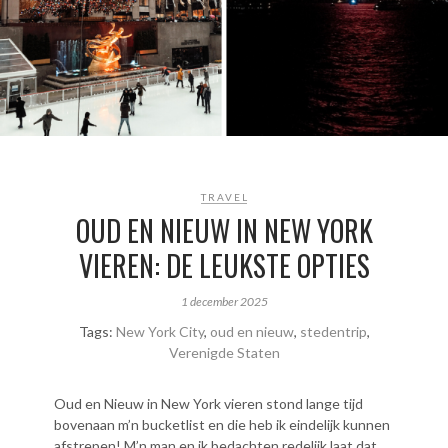
TRAVEL
OUD EN NIEUW IN NEW YORK
VIEREN: DE LEUKSTE OPTIES
1 december 2025
Tags:
New York City
,
oud en nieuw
,
stedentrip
,
Verenigde Staten
Oud en Nieuw in New York vieren stond lange tijd
bovenaan m’n bucketlist en die heb ik eindelijk kunnen
afstrepen! M’n man en ik bedachten redelijk laat dat