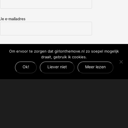
Je e-mailadres
Om ervoor te zorgen dat girlonthemove.nl zo soepel mogelijk
draait, gebruik ik cookies.
Lees hier de
privacyverklaring.
Ok!
Liever niet
Meer lezen
CONTACT
Op zoek naar een freelance tekstschrijver, social media-
heldin of SEO-nerd? Stuur me een mailtje via agnes [at]
girlonthemove.nl!