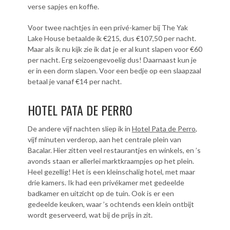
verse sapjes en koffie.
Voor twee nachtjes in een privé-kamer bij The Yak
Lake House betaalde ik €215, dus €107,50 per nacht.
Maar als ik nu kijk zie ik dat je er al kunt slapen voor €60
per nacht. Erg seizoengevoelig dus! Daarnaast kun je
er in een dorm slapen. Voor een bedje op een slaapzaal
betaal je vanaf €14 per nacht.
HOTEL PATA DE PERRO
De andere vijf nachten sliep ik in
Hotel Pata de Perro
,
vijf minuten verderop, aan het centrale plein van
Bacalar. Hier zitten veel restaurantjes en winkels, en ’s
avonds staan er allerlei marktkraampjes op het plein.
Heel gezellig! Het is een kleinschalig hotel, met maar
drie kamers. Ik had een privékamer met gedeelde
badkamer en uitzicht op de tuin. Ook is er een
gedeelde keuken, waar ’s ochtends een klein ontbijt
wordt geserveerd, wat bij de prijs in zit.