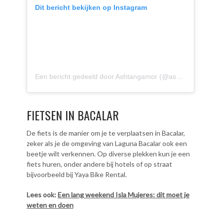
Dit bericht bekijken op Instagram
Een bericht gedeeld door Ashtangamor (@ashtangamor)
o
FIETSEN IN BACALAR
De fiets is de manier om je te verplaatsen in Bacalar,
zeker als je de omgeving van Laguna Bacalar ook een
beetje wilt verkennen. Op diverse plekken kun je een
fiets huren, onder andere bij hotels of op straat
bijvoorbeeld bij Yaya Bike Rental.
Lees ook:
Een lang weekend Isla Mujeres: dit moet je
weten en doen