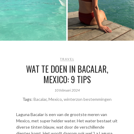
TRAVEL
WAT TE DOEN IN BACALAR,
MEXICO: 9 TIPS
10 februari 2024
Tags:
Bacalar
,
Mexico
,
winterzon bestemmingen
Laguna Bacalar is een van de grootste meren van
Mexico, met super helder water. Het water bestaat uit
diverse tinten blauw, wat door de verschillende
dieptes komt. Het wordt daarom ook wel ‘La Laguna