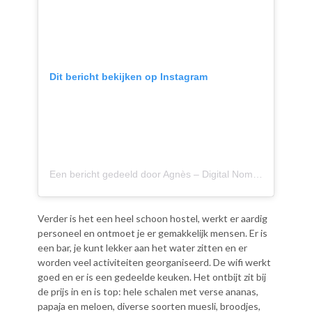
Dit bericht bekijken op Instagram
Een bericht gedeeld door Agnès – Digital Nomad (@agnes.onthemove)
Verder is het een heel schoon hostel, werkt er aardig
personeel en ontmoet je er gemakkelijk mensen. Er is
een bar, je kunt lekker aan het water zitten en er
worden veel activiteiten georganiseerd. De wifi werkt
goed en er is een gedeelde keuken. Het ontbijt zit bij
de prijs in en is top: hele schalen met verse ananas,
papaja en meloen, diverse soorten muesli, broodjes,