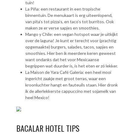
tuin!
La Piña: een restaurant in een tropische
binnentuin. De menukaart is erg uiteenlopend,
van pita’s tot pizza’s, en taco’s tot burritos. Ook
maken ze er verse sapjes en smoothies.
Mango y Chile: een vegan hotspot waar je uitkijkt
over de laguna! Je kunt er terecht voor (prachtig
opgemaakte) burgers, salades, tacos, sapjes en
smoothies. Hier ben ik meerdere keren geweest
want ondanks dat het voor Mexicaanse
begrippen wat duurder is, is het eten er zó lekker.
La Maison de Yara Café Galería: een heel mooi
ingericht zaakje met groot terras, waar een
kroonluchter hangt en fauteuils staan. Hier dronk
ik de allerlekkerste cappuccino met sojamelk van
heel Mexico!
BACALAR HOTEL TIPS