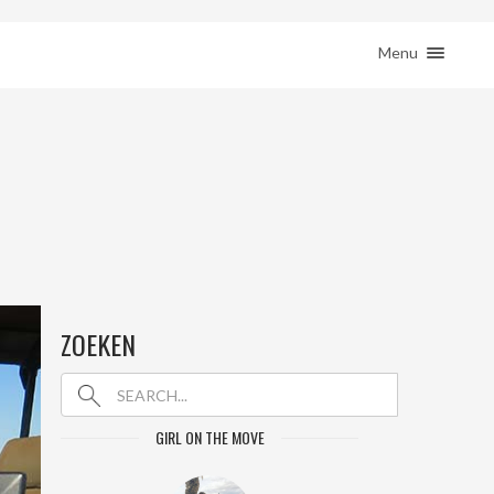
ction( 'woocommerce_sidebar', 'woocommerce_get_sidebar', 10 ); } }
HOME
Menu
REIZEN
REMOTE WERKEN
BESTEMMINGEN
SHOP
JE REIS BOEKEN
CONTACT
ZOEKEN
GIRL ON THE MOVE