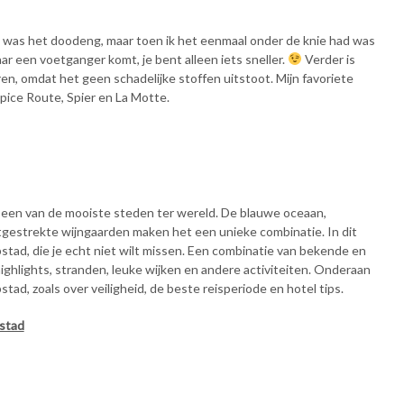
gin was het doodeng, maar toen ik het eenmaal onder de knie had was
 een voetganger komt, je bent alleen iets sneller.
Verder is
ren, omdat het geen schadelijke stoffen uitstoot. Mijn favoriete
pice Route, Spier en La Motte.
een van de mooiste steden ter wereld. De blauwe oceaan,
gestrekte wijngaarden maken het een unieke combinatie. In dit
pstad, die je echt niet wilt missen. Een combinatie van bekende en
ghlights, stranden, leuke wijken en andere activiteiten. Onderaan
tad, zoals over veiligheid, de beste reisperiode en hotel tips.
pstad