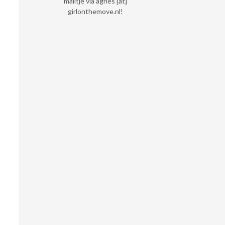
mailtje via agnes [at]
girlonthemove.nl!