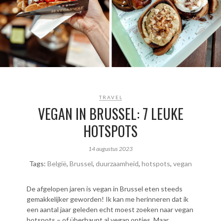
TRAVEL
VEGAN IN BRUSSEL: 7 LEUKE
HOTSPOTS
14 augustus 2023
Tags:
België
,
Brussel
,
duurzaamheid
,
hotspots
,
vegan
De afgelopen jaren is vegan in Brussel eten steeds
gemakkelijker geworden! Ik kan me herinneren dat ik
een aantal jaar geleden echt moest zoeken naar vegan
hotspots – of überhaupt al vegan opties. Maar