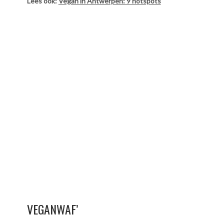
Lees ook:
Vegan in Antwerpen: 9 hotspots
VEGANWAF’