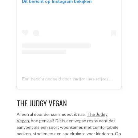
Dit bericht op Instagram bekijken
Een bericht gedeeld door 𝕷𝖚𝖈𝖎𝖋𝖊𝖗 𝖑𝖎𝖛𝖊𝖘 𝖈𝖔𝖋𝖋𝖊𝖊 (@luciferlivescoffee)
THE JUDGY VEGAN
Alleen al door de naam moest ik naar
The Judgy
Vegan
, hoe geniaal? Dit is een vegan restaurant dat
aanvoelt als een soort woonkamer, met comfortabele
banken, stoelen en een speelruimte voor kinderen. Op