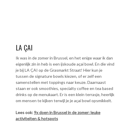
LA ÇAI
Ik was in de zomer in Brussel, en het enige waar ik dan
eigenlijk zin in heb is een ijskoude açai bowl. En die vind
je bij LA ÇAI op de Grasmarkt Straat! Hier kun je
tussen de signature bowls kiezen, of er zelf een
samenstellen met toppings naar keuze. Daarnaast
staan er ook smoothies, specialty coffee en tea based
drinks op de menukaart. Er is een klein terrasje, heerlijk
om mensen te kijken terwijl je je açai bowl opsmikkelt.
Lees ook:
9x doen in Brussel in de zomer: leuke
activiteiten & hotspots