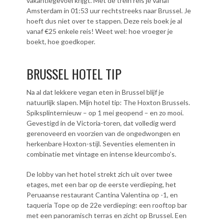
vakantiegevoel krijgt. Met de trein reis je vanaf
Amsterdam in 01:53 uur rechtstreeks naar Brussel. Je
hoeft dus niet over te stappen. Deze reis boek je al
vanaf €25 enkele reis! Weet wel: hoe vroeger je
boekt, hoe goedkoper.
BRUSSEL HOTEL TIP
Na al dat lekkere vegan eten in Brussel blijf je
natuurlijk slapen. Mijn hotel tip: The Hoxton Brussels.
Spiksplinternieuw – op 1 mei geopend – en zo mooi.
Gevestigd in de Victoria-toren, dat volledig werd
gerenoveerd en voorzien van de ongedwongen en
herkenbare Hoxton-stijl. Seventies elementen in
combinatie met vintage en intense kleurcombo’s.
De lobby van het hotel strekt zich uit over twee
etages, met een bar op de eerste verdieping, het
Peruaanse restaurant Cantina Valentina op -1, en
taqueria Tope op de 22e verdieping: een rooftop bar
met een panoramisch terras en zicht op Brussel. Een