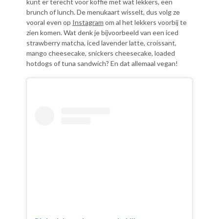
kunt er terecht voor koffie met wat lekkers, een
brunch of lunch. De menukaart wisselt, dus volg ze
vooral even op
Instagram
om al het lekkers voorbij te
zien komen. Wat denk je bijvoorbeeld van een iced
strawberry matcha, iced lavender latte, croissant,
mango cheesecake, snickers cheesecake, loaded
hotdogs of tuna sandwich? En dat allemaal vegan!