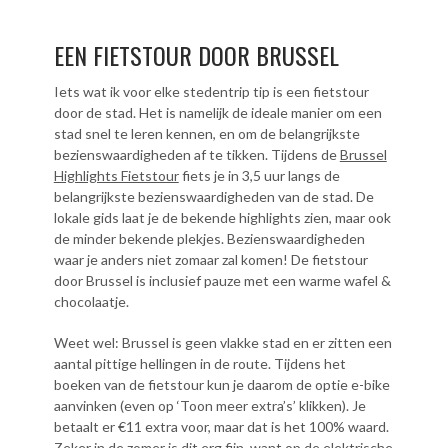
EEN FIETSTOUR DOOR BRUSSEL
Iets wat ik voor elke stedentrip tip is een fietstour
door de stad. Het is namelijk de ideale manier om een
stad snel te leren kennen, en om de belangrijkste
bezienswaardigheden af te tikken. Tijdens de
Brussel
Highlights Fietstour
fiets je in 3,5 uur langs de
belangrijkste bezienswaardigheden van de stad. De
lokale gids laat je de bekende highlights zien, maar ook
de minder bekende plekjes. Bezienswaardigheden
waar je anders niet zomaar zal komen! De fietstour
door Brussel is inclusief pauze met een warme wafel &
chocolaatje.
Weet wel: Brussel is geen vlakke stad en er zitten een
aantal pittige hellingen in de route. Tijdens het
boeken van de fietstour kun je daarom de optie e-bike
aanvinken (even op ‘Toon meer extra’s’ klikken). Je
betaalt er €11 extra voor, maar dat is het 100% waard.
Zeker in de zomer is dit erg fijn, want op de elektrische