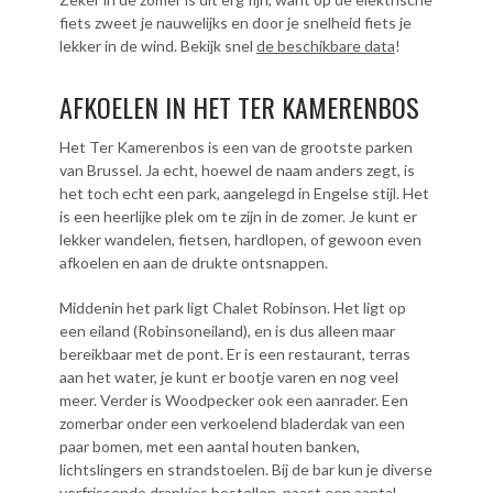
fiets zweet je nauwelijks en door je snelheid fiets je
lekker in de wind. Bekijk snel
de beschikbare data
!
AFKOELEN IN HET TER KAMERENBOS
Het Ter Kamerenbos is een van de grootste parken
van Brussel. Ja echt, hoewel de naam anders zegt, is
het toch echt een park, aangelegd in Engelse stijl. Het
is een heerlijke plek om te zijn in de zomer. Je kunt er
lekker wandelen, fietsen, hardlopen, of gewoon even
afkoelen en aan de drukte ontsnappen.
Middenin het park ligt Chalet Robinson. Het ligt op
een eiland (Robinsoneiland), en is dus alleen maar
bereikbaar met de pont. Er is een restaurant, terras
aan het water, je kunt er bootje varen en nog veel
meer. Verder is Woodpecker ook een aanrader. Een
zomerbar onder een verkoelend bladerdak van een
paar bomen, met een aantal houten banken,
lichtslingers en strandstoelen. Bij de bar kun je diverse
verfrissende drankjes bestellen, naast een aantal