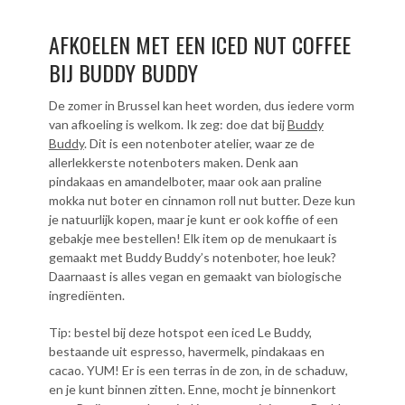
AFKOELEN MET EEN ICED NUT COFFEE
BIJ BUDDY BUDDY
De zomer in Brussel kan heet worden, dus iedere vorm
van afkoeling is welkom. Ik zeg: doe dat bij
Buddy
Buddy
. Dit is een notenboter atelier, waar ze de
allerlekkerste notenboters maken. Denk aan
pindakaas en amandelboter, maar ook aan praline
mokka nut boter en cinnamon roll nut butter. Deze kun
je natuurlijk kopen, maar je kunt er ook koffie of een
gebakje mee bestellen! Elk item op de menukaart is
gemaakt met Buddy Buddy’s notenboter, hoe leuk?
Daarnaast is alles vegan en gemaakt van biologische
ingrediënten.
Tip: bestel bij deze hotspot een iced Le Buddy,
bestaande uit espresso, havermelk, pindakaas en
cacao. YUM! Er is een terras in de zon, in de schaduw,
en je kunt binnen zitten. Enne, mocht je binnenkort