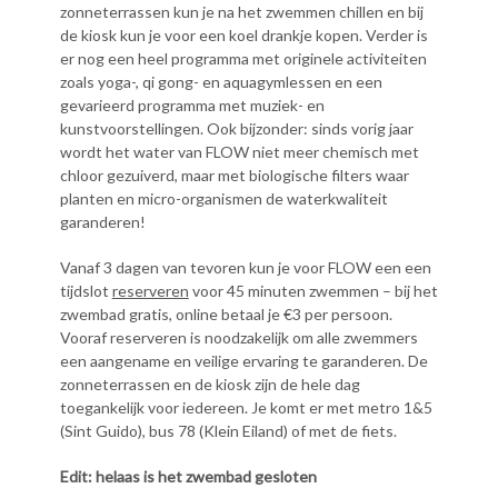
zonneterrassen kun je na het zwemmen chillen en bij
de kiosk kun je voor een koel drankje kopen. Verder is
er nog een heel programma met originele activiteiten
zoals yoga-, qi gong- en aquagymlessen en een
gevarieerd programma met muziek- en
kunstvoorstellingen. Ook bijzonder: sinds vorig jaar
wordt het water van FLOW niet meer chemisch met
chloor gezuiverd, maar met biologische filters waar
planten en micro-organismen de waterkwaliteit
garanderen!
Vanaf 3 dagen van tevoren kun je voor FLOW een een
tijdslot
reserveren
voor 45 minuten zwemmen – bij het
zwembad gratis, online betaal je €3 per persoon.
Vooraf reserveren is noodzakelijk om alle zwemmers
een aangename en veilige ervaring te garanderen. De
zonneterrassen en de kiosk zijn de hele dag
toegankelijk voor iedereen. Je komt er met metro 1&5
(Sint Guido), bus 78 (Klein Eiland) of met de fiets.
Edit: helaas is het zwembad gesloten