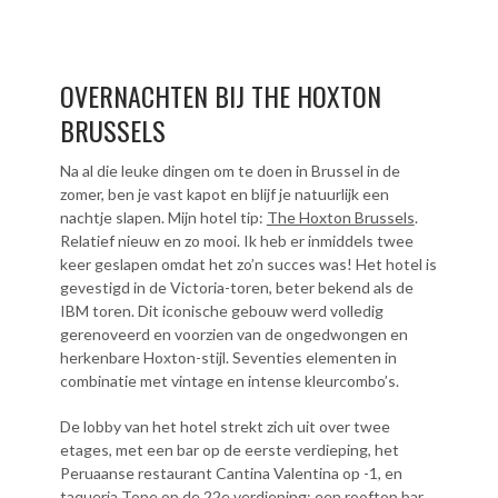
OVERNACHTEN BIJ THE HOXTON
BRUSSELS
Na al die leuke dingen om te doen in Brussel in de
zomer, ben je vast kapot en blijf je natuurlijk een
nachtje slapen. Mijn hotel tip:
The Hoxton Brussels
.
Relatief nieuw en zo mooi. Ik heb er inmiddels twee
keer geslapen omdat het zo’n succes was! Het hotel is
gevestigd in de Victoria-toren, beter bekend als de
IBM toren. Dit iconische gebouw werd volledig
gerenoveerd en voorzien van de ongedwongen en
herkenbare Hoxton-stijl. Seventies elementen in
combinatie met vintage en intense kleurcombo’s.
De lobby van het hotel strekt zich uit over twee
etages, met een bar op de eerste verdieping, het
Peruaanse restaurant Cantina Valentina op -1, en
taqueria Tope op de 22e verdieping: een rooftop bar