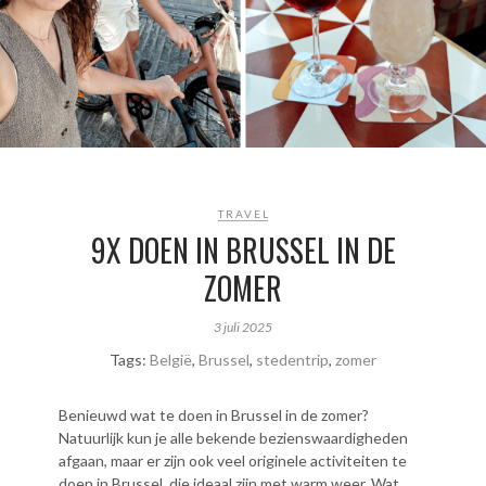
TRAVEL
9X DOEN IN BRUSSEL IN DE
ZOMER
3 juli 2025
Tags:
België
,
Brussel
,
stedentrip
,
zomer
Benieuwd wat te doen in Brussel in de zomer?
Natuurlijk kun je alle bekende bezienswaardigheden
afgaan, maar er zijn ook veel originele activiteiten te
doen in Brussel, die ideaal zijn met warm weer. Wat