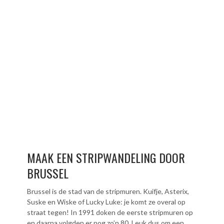
MAAK EEN STRIPWANDELING DOOR
BRUSSEL
Brussel is de stad van de stripmuren. Kuifje, Asterix,
Suske en Wiske of Lucky Luke: je komt ze overal op
straat tegen! In 1991 doken de eerste stripmuren op
en daarna volgden er nog zo’n 80. Leuk dus om een