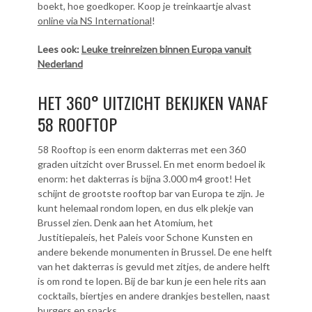
boekt, hoe goedkoper. Koop je treinkaartje alvast
online via NS International
!
Lees ook:
Leuke treinreizen binnen Europa
vanuit
Nederland
HET 360° UITZICHT BEKIJKEN VANAF
58 ROOFTOP
58 Rooftop is een enorm dakterras met een 360
graden uitzicht over Brussel. En met enorm bedoel ik
enorm: het dakterras is bijna 3.000 m4 groot! Het
schijnt de grootste rooftop bar van Europa te zijn. Je
kunt helemaal rondom lopen, en dus elk plekje van
Brussel zien. Denk aan het Atomium, het
Justitiepaleis, het Paleis voor Schone Kunsten en
andere bekende monumenten in Brussel. De ene helft
van het dakterras is gevuld met zitjes, de andere helft
is om rond te lopen. Bij de bar kun je een hele rits aan
cocktails, biertjes en andere drankjes bestellen, naast
burgers en snacks.