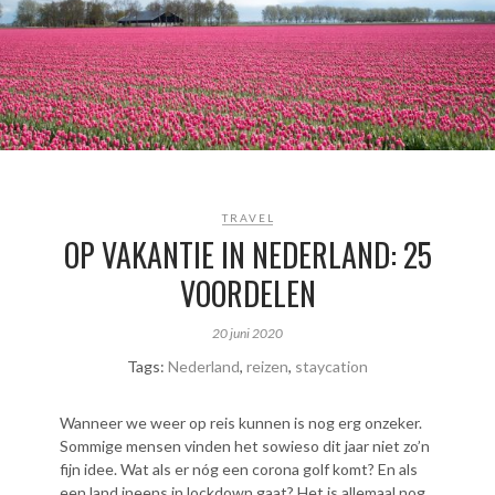
TRAVEL
OP VAKANTIE IN NEDERLAND: 25
VOORDELEN
20 juni 2020
Tags:
Nederland
,
reizen
,
staycation
Wanneer we weer op reis kunnen is nog erg onzeker.
Sommige mensen vinden het sowieso dit jaar niet zo’n
fijn idee. Wat als er nóg een corona golf komt? En als
een land ineens in lockdown gaat? Het is allemaal nog