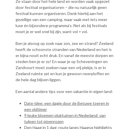
Ze staan door het hele land en worden vaak opgezet
door festival organisatoren – die nu natuurlijk geen
festival kunnen organiseren. Denk hierbij aan het
gezellige van een camping, maar vaak met iets meer
luxe én bijzondere programma’s. Net als bij festivals
moet je er wel snel bij zijn, want vol = vol.
Ben je alsnog op zoek naar zon, zee en strand? Zeeland
heeft de schoonste stranden van Nederland en het is
er bijna nooit echt druk. En vanaf de meeste dorpen en
steden ben je er zo! En waar je op Scheveningen en
Zandvoort moet zoeken naar een vrij plekje, is er in
Zeeland ruimte zat en kun je gewoon neerploffen en
de hele dag blijven liggen.
Een aantal andere tips voor een vakantie in eigen land:
Date-idee: een dagje door de Betuwe toeren in
een oldtimer
9 leuke bloemen pluktuinen in Nederland: van
tulpen tot pioenrozen
Den Haag in 1 dag: route langs Haagse highlights