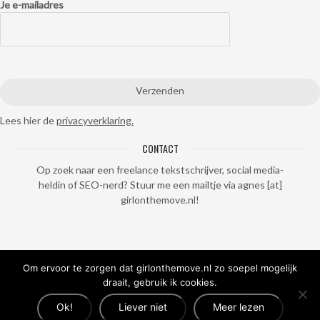
Je e-mailadres
Lees hier de
privacyverklaring.
CONTACT
Op zoek naar een freelance tekstschrijver, social media-
heldin of SEO-nerd? Stuur me een mailtje via agnes [at]
girlonthemove.nl!
Om ervoor te zorgen dat girlonthemove.nl zo soepel mogelijk
draait, gebruik ik cookies.
Ok!
Liever niet
Meer lezen