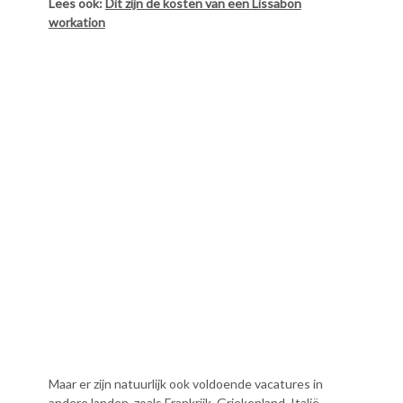
Lees ook:
Dit zijn de kosten van een Lissabon
workation
Maar er zijn natuurlijk ook voldoende vacatures in
andere landen, zoals Frankrijk, Griekenland, Italië,