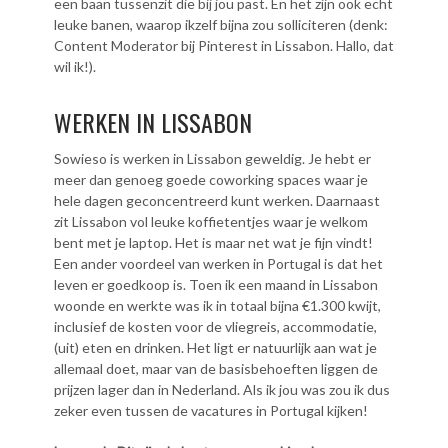
een baan tussenzit die bij jou past. En het zijn ook echt
leuke banen, waarop ikzelf bijna zou solliciteren (denk:
Content Moderator bij Pinterest in Lissabon. Hallo, dat
wil ik!).
WERKEN IN LISSABON
Sowieso is werken in Lissabon geweldig. Je hebt er
meer dan genoeg goede coworking spaces waar je
hele dagen geconcentreerd kunt werken. Daarnaast
zit Lissabon vol leuke koffietentjes waar je welkom
bent met je laptop. Het is maar net wat je fijn vindt!
Een ander voordeel van werken in Portugal is dat het
leven er goedkoop is. Toen ik een maand in Lissabon
woonde en werkte was ik in totaal bijna €1.300 kwijt,
inclusief de kosten voor de vliegreis, accommodatie,
(uit) eten en drinken. Het ligt er natuurlijk aan wat je
allemaal doet, maar van de basisbehoeften liggen de
prijzen lager dan in Nederland. Als ik jou was zou ik dus
zeker even tussen de vacatures in Portugal kijken!