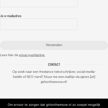
Je e-mailadres
Lees hier de
privacyverklaring.
CONTACT
Op zoek naar een freelance tekstschrijver, social media-
heldin of SEO-nerd? Stuur me een mailtje via agnes [at]
girlonthemove.nl!
Om ervoor te zorgen dat girlonthemove.nl zo soepel mogelijk