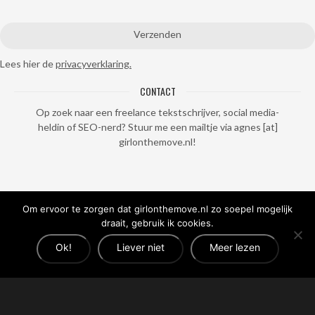
Lees hier de
privacyverklaring.
CONTACT
Op zoek naar een freelance tekstschrijver, social media-
heldin of SEO-nerd? Stuur me een mailtje via agnes [at]
girlonthemove.nl!
Om ervoor te zorgen dat girlonthemove.nl zo soepel mogelijk
draait, gebruik ik cookies.
Ok!
Liever niet
Meer lezen
© 2017 - 2026 Girl on the Move | All rights reserved