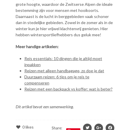
grote hoogte, waardoor de Zwitserse Alpen de ideale
bestemming zijn voor mensen met hooikoorts.
Daarnaast is de lucht in berggebieden vaak schoner
dan in stedelijke gebieden. Zowel in de zomer als in de
winter kun je hier vrijwel klachtenvrij genieten. Hier
hebben wintersportliefhebbers dus geluk mee!
Meer handige artikelen:
Reis essentials: 10 dingen die je altijd moet
inpakken
Reizen met alleen handbagage, zo doe je dat
Duurzaam reizen: 6 tips om je reis te
compenseren
Reizen met een backpack vs koffer: wat is beter?
Dit artikel bevat een samenwerking.
0
likes
Share: