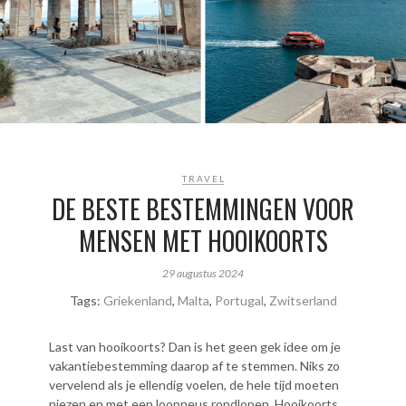
TRAVEL
DE BESTE BESTEMMINGEN VOOR
MENSEN MET HOOIKOORTS
29 augustus 2024
Tags:
Griekenland
,
Malta
,
Portugal
,
Zwitserland
Last van hooikoorts? Dan is het geen gek idee om je
vakantiebestemming daarop af te stemmen. Niks zo
vervelend als je ellendig voelen, de hele tijd moeten
niezen en met een loopneus rondlopen. Hooikoorts