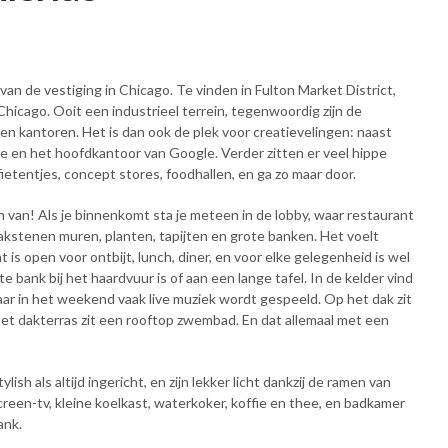
an de vestiging in Chicago. Te vinden in Fulton Market District,
icago. Ooit een industrieel terrein, tegenwoordig zijn de
 kantoren. Het is dan ook de plek voor creatievelingen: naast
e en het hoofdkantoor van Google. Verder zitten er veel hippe
fietentjes, concept stores, foodhallen, en ga zo maar door.
 van! Als je binnenkomt sta je meteen in de lobby, waar restaurant
akstenen muren, planten, tapijten en grote banken. Het voelt
nt is open voor ontbijt, lunch, diner, en voor elke gelegenheid is wel
e bank bij het haardvuur is of aan een lange tafel. In de kelder vind
aar in het weekend vaak live muziek wordt gespeeld. Op het dak zit
 het dakterras zit een rooftop zwembad. En dat allemaal met een
sh als altijd ingericht, en zijn lekker licht dankzij de ramen van
screen-tv, kleine koelkast, waterkoker, koffie en thee, en badkamer
ank.