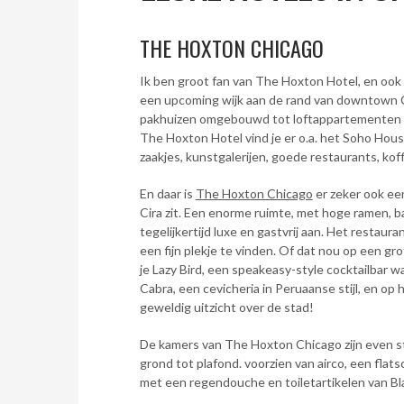
THE HOXTON CHICAGO
Ik ben groot fan van The Hoxton Hotel, en ook v
een upcoming wijk aan de rand van downtown Ch
pakhuizen omgebouwd tot loftappartementen en
The Hoxton Hotel vind je er o.a. het Soho Hous
zaakjes, kunstgalerijen, goede restaurants, kof
En daar is
The Hoxton Chicago
er zeker ook een
Cira zit. Een enorme ruimte, met hoge ramen, b
tegelijkertijd luxe en gastvrij aan. Het restaura
een fijn plekje te vinden. Of dat nou op een grot
je Lazy Bird, een speakeasy-style cocktailbar w
Cabra, een cevicheria in Peruaanse stijl, en op
geweldig uitzicht over de stad!
De kamers van The Hoxton Chicago zijn even styli
grond tot plafond. voorzien van airco, een flat
met een regendouche en toiletartikelen van Bl