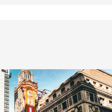
bloomer_remove_sidebar_product_pages() { if ( is_product() ) { remove_a