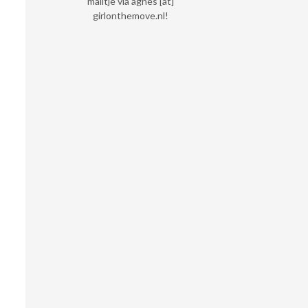
mailtje via agnes [at]
girlonthemove.nl!