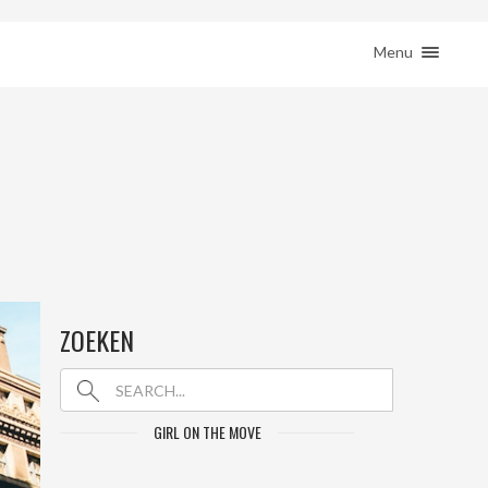
ction( 'woocommerce_sidebar', 'woocommerce_get_sidebar', 10 ); } }
HOME
Menu
REIZEN
REMOTE WERKEN
BESTEMMINGEN
SHOP
JE REIS BOEKEN
CONTACT
ZOEKEN
GIRL ON THE MOVE