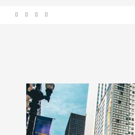
add_action( 'wp', 'bbloomer_remove_sidebar_product_pages' ); function b