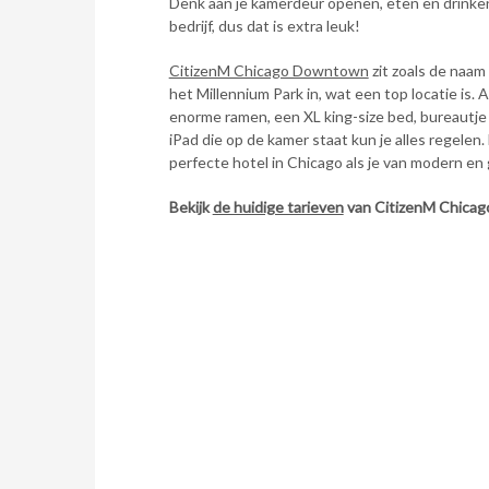
Denk aan je kamerdeur openen, eten en drinken
bedrijf, dus dat is extra leuk!
CitizenM Chicago Downtown
zit zoals de naam
het Millennium Park in, wat een top locatie is.
enorme ramen, een XL king-size bed, bureautje 
iPad die op de kamer staat kun je alles regelen. 
perfecte hotel in Chicago als je van modern en
Bekijk
de huidige tarieven
van CitizenM Chica