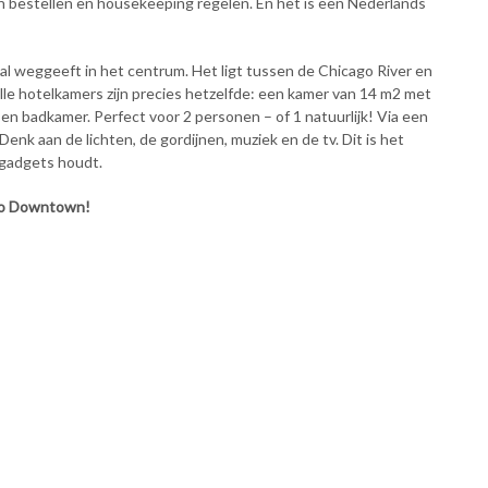
 bestellen en housekeeping regelen. En het is een Nederlands
 al weggeeft in het centrum. Het ligt tussen de Chicago River en
 Alle hotelkamers zijn precies hetzelfde: een kamer van 14 m2 met
en badkamer. Perfect voor 2 personen – of 1 natuurlijk! Via een
Denk aan de lichten, de gordijnen, muziek en de tv. Dit is het
 gadgets houdt.
go Downtown!