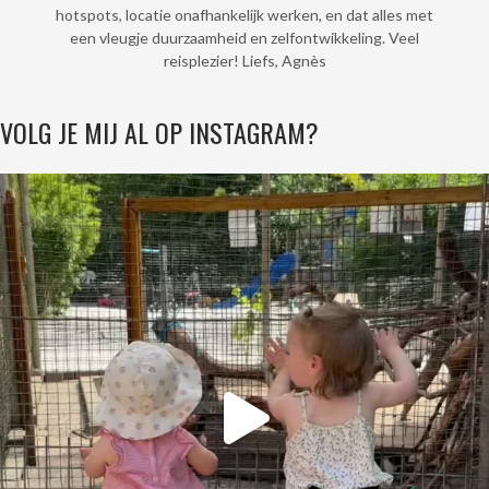
hotspots, locatie onafhankelijk werken, en dat alles met
een vleugje duurzaamheid en zelfontwikkeling. Veel
reisplezier! Liefs, Agnès
VOLG JE MIJ AL OP INSTAGRAM?