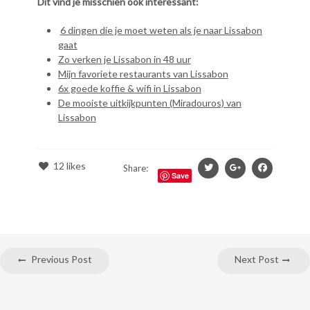
Dit vind je misschien ook interessant:
6 dingen die je moet weten als je naar Lissabon
gaat
Zo verken je Lissabon in 48 uur
Mijn favoriete restaurants van Lissabon
6x goede koffie & wifi in Lissabon
De mooiste uitkijkpunten (Miradouros) van
Lissabon
12
likes
Share:
Save
Previous Post
Next Post