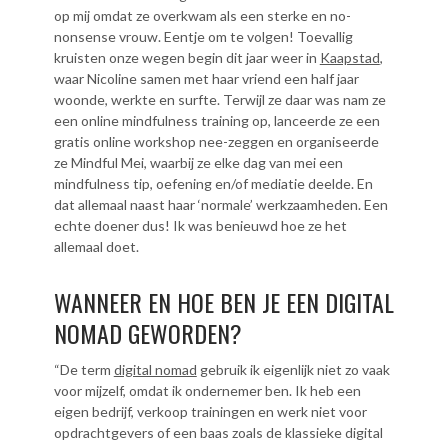
op mij omdat ze overkwam als een sterke en no-
nonsense vrouw. Eentje om te volgen! Toevallig
kruisten onze wegen begin dit jaar weer in
Kaapstad
,
waar Nicoline samen met haar vriend een half jaar
woonde, werkte en surfte. Terwijl ze daar was nam ze
een online mindfulness training op, lanceerde ze een
gratis online workshop nee-zeggen en organiseerde
ze Mindful Mei, waarbij ze elke dag van mei een
mindfulness tip, oefening en/of mediatie deelde. En
dat allemaal naast haar ‘normale’ werkzaamheden. Een
echte doener dus! Ik was benieuwd hoe ze het
allemaal doet.
WANNEER EN HOE BEN JE EEN DIGITAL
NOMAD GEWORDEN?
“De term
digital nomad
gebruik ik eigenlijk niet zo vaak
voor mijzelf, omdat ik ondernemer ben. Ik heb een
eigen bedrijf, verkoop trainingen en werk niet voor
opdrachtgevers of een baas zoals de klassieke digital