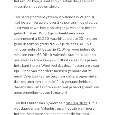
fietsen. Zo kom je sneller op plekken die je te voet
misschien niet zou ontdekken.
Een handig fietsensysteem in Valencia is Valenbisi,
met fietsen verspreid over 275 punten in de stad. Je
kunt voor zowel korte als lange tijd van deze fietsen
gebruik maken. Koop bijvoorbeeld een week
abonnement à €13,30, waarbij de eerste 30 minuten
gebruik telkens gratis zijn. Als je de fiets 30 – 60
minuten gebruikt betaal je €1,04, en voor iedere 60
minuten extra €2. Bij elk Valenbisi station staat een
paal waarop stapsgewijs wordt uitgelegd hoe je een
fiets kunt huren. Weet wel dat deze fietsen erg zwaar
zijn. Ik heb van meerdere mensen gehoord dat ze
eerst Valenbisi gebruikten, maar dat erg tegenviel en
daarom toch een ‘normale’ fiets gehuurd hebben.
Bedenk dus van tevoren even wat je handig vindt, om
geen onnodige kosten te maken!
Een fiets huren kan bijvoorbeeld
via Baja Bikes
. Dit is
wat duurder dan Valenbisi, maar het zijn wel fijnere
fietsen. Veel mensen boeken eerst de
Valencia