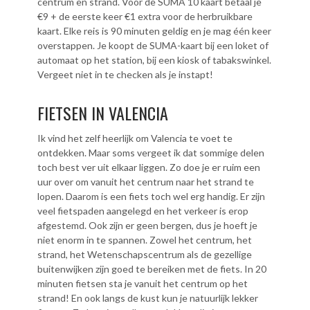
centrum en strand. Voor de SUMA 10 kaart betaal je
€9 + de eerste keer €1 extra voor de herbruikbare
kaart. Elke reis is 90 minuten geldig en je mag één keer
overstappen. Je koopt de SUMA-kaart bij een loket of
automaat op het station, bij een kiosk of tabakswinkel.
Vergeet niet in te checken als je instapt!
FIETSEN IN VALENCIA
Ik vind het zelf heerlijk om Valencia te voet te
ontdekken. Maar soms vergeet ik dat sommige delen
toch best ver uit elkaar liggen. Zo doe je er ruim een
uur over om vanuit het centrum naar het strand te
lopen. Daarom is een fiets toch wel erg handig. Er zijn
veel fietspaden aangelegd en het verkeer is erop
afgestemd. Ook zijn er geen bergen, dus je hoeft je
niet enorm in te spannen. Zowel het centrum, het
strand, het Wetenschapscentrum als de gezellige
buitenwijken zijn goed te bereiken met de fiets. In 20
minuten fietsen sta je vanuit het centrum op het
strand! En ook langs de kust kun je natuurlijk lekker