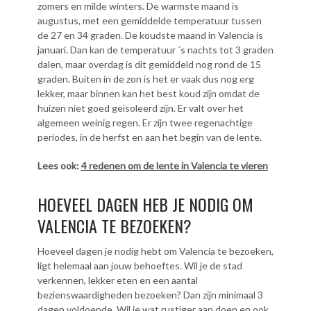
zomers en milde winters. De warmste maand is
augustus, met een gemiddelde temperatuur tussen
de 27 en 34 graden. De koudste maand in Valencia is
januari. Dan kan de temperatuur ´s nachts tot 3 graden
dalen, maar overdag is dit gemiddeld nog rond de 15
graden. Buiten in de zon is het er vaak dus nog erg
lekker, maar binnen kan het best koud zijn omdat de
huizen niet goed geïsoleerd zijn. Er valt over het
algemeen weinig regen. Er zijn twee regenachtige
periodes, in de herfst en aan het begin van de lente.
Lees ook:
4 redenen om de lente in Valencia te vieren
HOEVEEL DAGEN HEB JE NODIG OM
VALENCIA TE BEZOEKEN?
Hoeveel dagen je nodig hebt om Valencia te bezoeken,
ligt helemaal aan jouw behoeftes. Wil je de stad
verkennen, lekker eten en een aantal
bezienswaardigheden bezoeken? Dan zijn minimaal 3
dagen voldoende. Wil je wat rustiger aan doen en ook