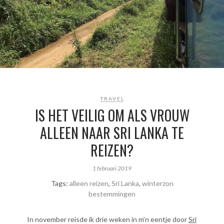
TRAVEL
IS HET VEILIG OM ALS VROUW
ALLEEN NAAR SRI LANKA TE
REIZEN?
1 februari 2019
Tags:
alleen reizen
,
Sri Lanka
,
winterzon
bestemmingen
In november reisde ik drie weken in m’n eentje door
Sri