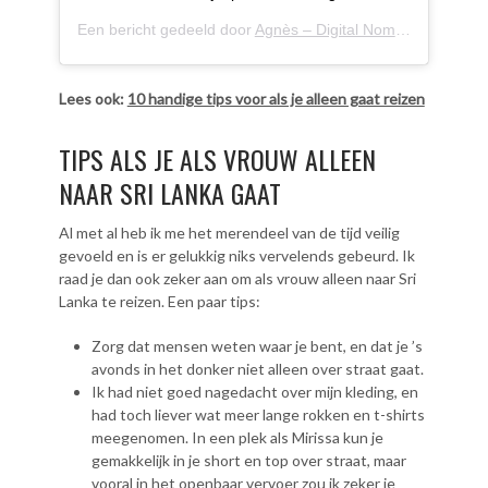
Een bericht gedeeld door
Agnès – Digital Nomad
(@agnes.
Lees ook:
10 handige tips voor als je alleen gaat reizen
TIPS ALS JE ALS VROUW ALLEEN
NAAR SRI LANKA GAAT
Al met al heb ik me het merendeel van de tijd veilig
gevoeld en is er gelukkig niks vervelends gebeurd. Ik
raad je dan ook zeker aan om als vrouw alleen naar Sri
Lanka te reizen. Een paar tips:
Zorg dat mensen weten waar je bent, en dat je ’s
avonds in het donker niet alleen over straat gaat.
Ik had niet goed nagedacht over mijn kleding, en
had toch liever wat meer lange rokken en t-shirts
meegenomen. In een plek als Mirissa kun je
gemakkelijk in je short en top over straat, maar
vooral in het openbaar vervoer zou ik zeker je