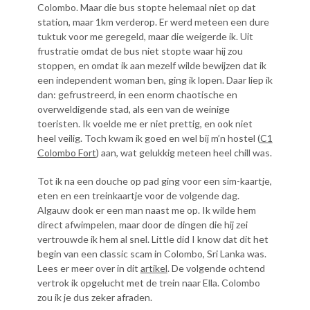
Colombo. Maar die bus stopte helemaal niet op dat
station, maar 1km verderop. Er werd meteen een dure
tuktuk voor me geregeld, maar die weigerde ik. Uit
frustratie omdat de bus niet stopte waar hij zou
stoppen, en omdat ik aan mezelf wilde bewijzen dat ik
een independent woman ben, ging ik lopen. Daar liep ik
dan: gefrustreerd, in een enorm chaotische en
overweldigende stad, als een van de weinige
toeristen. Ik voelde me er niet prettig, en ook niet
heel veilig. Toch kwam ik goed en wel bij m’n hostel (
C1
Colombo Fort
) aan, wat gelukkig meteen heel chill was.
Tot ik na een douche op pad ging voor een sim-kaartje,
eten en een treinkaartje voor de volgende dag.
Algauw dook er een man naast me op. Ik wilde hem
direct afwimpelen, maar door de dingen die hij zei
vertrouwde ik hem al snel. Little did I know dat dit het
begin van een classic scam in Colombo, Sri Lanka was.
Lees er meer over in dit
artikel
. De volgende ochtend
vertrok ik opgelucht met de trein naar Ella. Colombo
zou ik je dus zeker afraden.