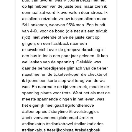
op tijd hebben van de juiste bus, maar toen ik
eenmaal zat werd ik overvallen door stress. Ik
als alleen-reizende vrouw tussen alleen maar
Sri Lankanen, waarvan 95% man. Een busrit
van 4-6u voor de boeg (die net als een tuktuk
rijdt), niet wetende of we de juiste kant op
gingen, en een flashback naar een
nieuwsbericht over de groepsverkrachting in
een bus in India een paar jaar geleden. Ik kon
wel janken van de spanning. Gelukkig was
daar de bemoedigende glimlach van de tiener
naast me, en de ticketverkoper die checkte of
ik tijdens een korte stop wel terug van de wc
was. En naarmate de tijd verstreek, maakte de
spanning plaats voor trots. Want net als met de
meeste spannende dingen in het leven, was
het eigenlijk heel gaaf! #girlonthemove
#alleenopreis #storytime #travelstruggles
#hetlevenvaneendigitalnomad #reizen
#srilankatrip #srilankatravel #srilankadiaries
#srilankabus #eerlijkopinsta #reisdagboek