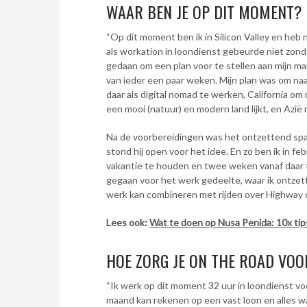
WAAR BEN JE OP DIT MOMENT?
“Op dit moment ben ik in Silicon Valley en heb
als workation in loondienst gebeurde niet zond
gedaan om een plan voor te stellen aan mijn ma
van ieder een paar weken. Mijn plan was om naar 
daar als digital nomad te werken, California o
een mooi (natuur) en modern land lijkt, en Azië 
Na de voorbereidingen was het ontzettend spa
stond hij open voor het idee. En zo ben ik in f
vakantie te houden en twee weken vanaf daar 
gegaan voor het werk gedeelte, waar ik ontzette
werk kan combineren met rijden over Highway o
Lees ook:
Wat te doen op Nusa Penida: 10x ti
HOE ZORG JE ON THE ROAD VO
“Ik werk op dit moment 32 uur in loondienst voo
maand kan rekenen op een vast loon en alles wat