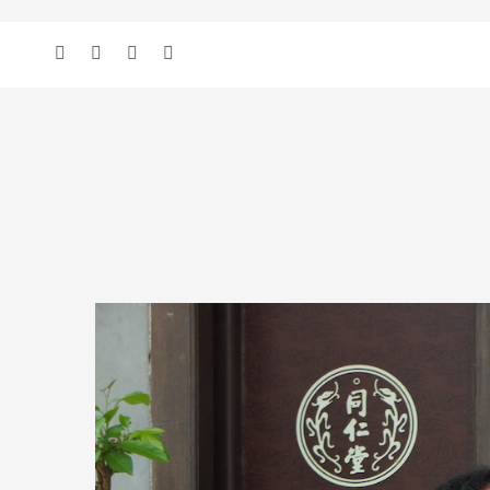
add_action( 'wp', 'bbloomer_remove_sidebar_product_pages' ); function b