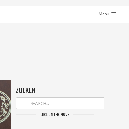
ction( 'woocommerce_sidebar', 'woocommerce_get_sidebar', 10 ); } }
HOME
Menu
REIZEN
REMOTE WERKEN
BESTEMMINGEN
SHOP
JE REIS BOEKEN
CONTACT
ZOEKEN
GIRL ON THE MOVE