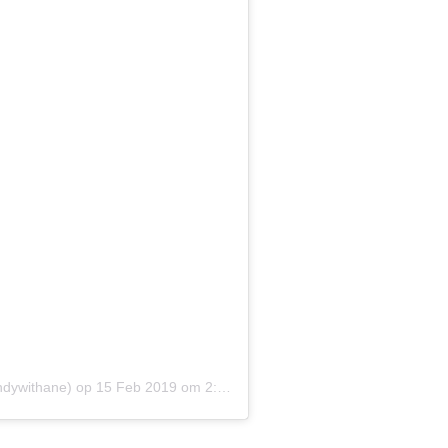
ndywithane)
op
15 Feb 2019 om 2:29 (PST)