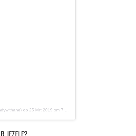
ndywithane)
op
25 Mrt 2019 om 7:17 (PDT)
R JEZELF?