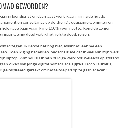
 NOMAD GEWORDEN?
an in loondienst en daarnaast werk ik aan mijn ‘side hustle’
tmanagement en consultancy op de thema’s duurzame woningen en
 hele gave baan waar ik me 100% voor inzette. Rond de zomer
en maar weinig deed wat ik het liefste deed: reizen.
nomad tegen. Ik kende het nog niet, maar het leek me een
sen. Toen ik ging nadenken, bedacht ik me dat ik veel van mijn werk
 mijn laptop. Wat nou als ik mijn huidige werk ook weleens op afstand
an kijken van jonge digital nomads zoals jijzelf, Jacob Laukaitis,
n ik geïnspireerd geraakt om hetzelfde pad op te gaan zoeken.”