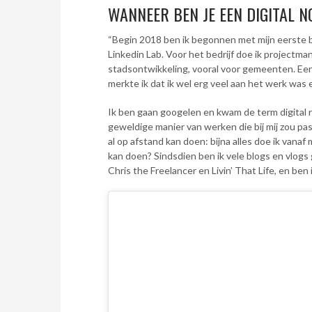
WANNEER BEN JE EEN DIGITAL
“Begin 2018 ben ik begonnen met mijn eerste ba
Linkedin Lab. Voor het bedrijf doe ik projec
stadsontwikkeling, vooral voor gemeenten. Een
merkte ik dat ik wel erg veel aan het werk was 
Ik ben gaan googelen en kwam de term digital 
geweldige manier van werken die bij mij zou pas
al op afstand kan doen: bijna alles doe ik vanaf
kan doen? Sindsdien ben ik vele blogs en vlogs ga
Chris the Freelancer en Livin’ That Life, en be