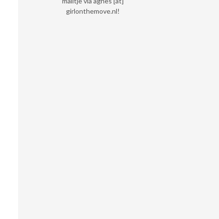
mailtje via agnes [at]
girlonthemove.nl!