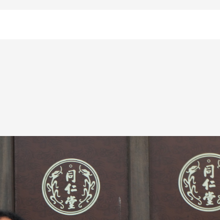
bloomer_remove_sidebar_product_pages() { if ( is_product() ) { remove_a