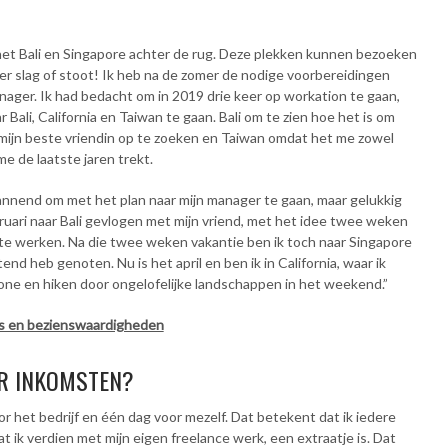
 net Bali en Singapore achter de rug. Deze plekken kunnen bezoeken
er slag of stoot! Ik heb na de zomer de nodige voorbereidingen
nager. Ik had bedacht om in 2019 drie keer op workation te gaan,
Bali, California en Taiwan te gaan. Bali om te zien hoe het is om
m mijn beste vriendin op te zoeken en Taiwan omdat het me zowel
me de laatste jaren trekt.
nnend om met het plan naar mijn manager te gaan, maar gelukkig
ebruari naar Bali gevlogen met mijn vriend, met het idee twee weken
te werken. Na die twee weken vakantie ben ik toch naar Singapore
nd heb genoten. Nu is het april en ben ik in California, waar ik
ne en hiken door ongelofelijke landschappen in het weekend.”
ps en bezienswaardigheden
OR INKOMSTEN?
r het bedrijf en één dag voor mezelf. Dat betekent dat ik iedere
 ik verdien met mijn eigen freelance werk, een extraatje is. Dat